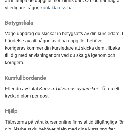
att tillämpa de uppgifter som finns däri. Om du har några
ytterligare frågor,
kontakta oss här
.
Betygsskala
Varje uppdrag du skickar in betygsätts av din kursledare. I
händelse av att någon av dina uppgifter behöver
korrigeras kommer din kursledare att skicka dem tillbaka
till dig med anvisningar om vad du ska gå igenom och
korrigera.
Kursfullbordande
Efter du avslutat
Kursen Tillvarons dynamiker
, får du
ett
tryckt diplom per post.
Hjälp
Tjänsterna på våra kurser online finns alltid tillgängliga för
dig. Närhelst du behöver hjälp med dina kursuppgifter,