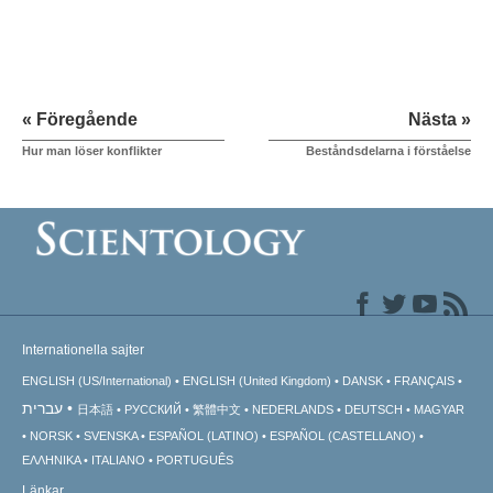
« Föregående
Nästa »
Hur man löser konflikter
Beståndsdelarna i förståelse
Internationella sajter
ENGLISH (US/International)
ENGLISH (United Kingdom)
DANSK
FRANÇAIS
עברית
日本語
РУССКИЙ
繁體中文
NEDERLANDS
DEUTSCH
MAGYAR
NORSK
SVENSKA
ESPAÑOL (LATINO)
ESPAÑOL (CASTELLANO)
ΕΛΛΗΝΙΚA
ITALIANO
PORTUGUÊS
Länkar