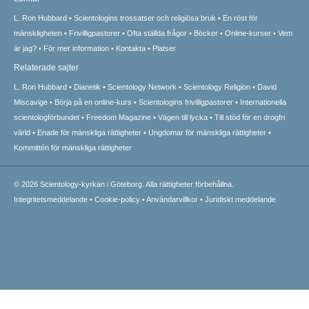
L. Ron Hubbard
Scientologins trossatser och religiösa bruk
En röst för
mänskligheten
Frivilligpastorer
Ofta ställda frågor
Böcker
Online-kurser
Vem
är jag?
För mer information
Kontakta
Platser
Relaterade sajter
L. Ron Hubbard
Dianetik
Scientology Network
Scientology Religion
David
Miscavige
Börja på en online-kurs
Scientologins frivilligpastorer
Internationella
scientologförbundet
Freedom Magazine
Vägen till lycka
Till stöd för en drogfri
värld
Enade för mänskliga rättigheter
Ungdomar för mänskliga rättigheter
Kommittén för mänskliga rättigheter
© 2026
Scientology-kyrkan i Göteborg.
Alla rättigheter förbehållna.
Integritetsmeddelande
•
Cookie-policy
•
Användarvillkor
•
Juridiskt meddelande