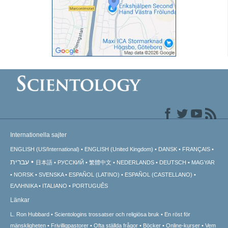
Internationella sajter
ENGLISH (US/International)
ENGLISH (United Kingdom)
DANSK
FRANÇAIS
עברית
日本語
РУССКИЙ
繁體中文
NEDERLANDS
DEUTSCH
MAGYAR
NORSK
SVENSKA
ESPAÑOL (LATINO)
ESPAÑOL (CASTELLANO)
ΕΛΛΗΝΙΚA
ITALIANO
PORTUGUÊS
Länkar
L. Ron Hubbard
Scientologins trossatser och religiösa bruk
En röst för
mänskligheten
Frivilligpastorer
Ofta ställda frågor
Böcker
Online-kurser
Vem