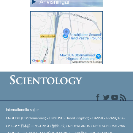
Anvisningar
Internationella sajter
ENGLISH (US/International)
ENGLISH (United Kingdom)
DANSK
FRANÇAIS
עברית
日本語
РУССКИЙ
繁體中文
NEDERLANDS
DEUTSCH
MAGYAR