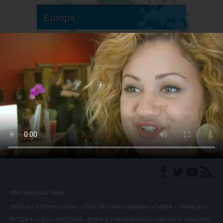
Europa
Sydamerika
Nordamerika
Internationella sajter
ENGLISH (US/International)
ENGLISH (United Kingdom)
DANSK
FRANÇAIS
עברית
日本語
РУССКИЙ
繁體中文
NEDERLANDS
DEUTSCH
MAGYAR