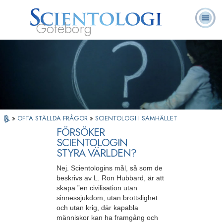
Göteborg
L. Ron
Vad är
Ofta ställda
Frivilligpastorer
Böcker
Hubbard
Scientologi?
frågor
»
OFTA STÄLLDA FRÅGOR
»
SCIENTOLOGI I SAMHÄLLET
FÖRSÖKER
SCIENTOLOGIN
STYRA VÄRLDEN?
Nej. Scientologins mål, så som de
beskrivs av L. Ron Hubbard, är att
skapa ”en civilisation utan
sinnessjukdom, utan brottslighet
och utan krig, där kapabla
människor kan ha framgång och