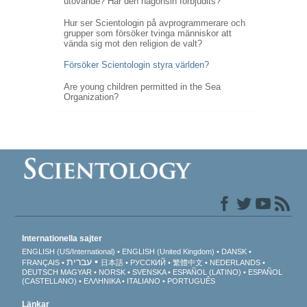
utövande? Har den någonsin förbjudits?
Hur ser Scientologin på avprogrammerare och
grupper som försöker tvinga människor att
vända sig mot den religion de valt?
Försöker Scientologin styra världen?
Are young children permitted in the Sea
Organization?
Internationella sajter
ENGLISH (US/International)
ENGLISH (United Kingdom)
DANSK
עברית
FRANÇAIS
日本語
РУССКИЙ
繁體中文
NEDERLANDS
DEUTSCH
MAGYAR
NORSK
SVENSKA
ESPAÑOL (LATINO)
ESPAÑOL
(CASTELLANO)
ΕΛΛΗΝΙΚA
ITALIANO
PORTUGUÊS
Länkar