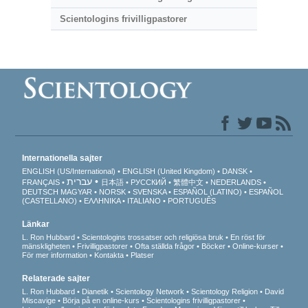
Scientologins frivilligpastorer
Internationella sajter
ENGLISH (US/International)
ENGLISH (United Kingdom)
DANSK
עברית
FRANÇAIS
日本語
РУССКИЙ
繁體中文
NEDERLANDS
DEUTSCH
MAGYAR
NORSK
SVENSKA
ESPAÑOL (LATINO)
ESPAÑOL
(CASTELLANO)
ΕΛΛΗΝΙΚA
ITALIANO
PORTUGUÊS
Länkar
L. Ron Hubbard
Scientologins trossatser och religiösa bruk
En röst för
mänskligheten
Frivilligpastorer
Ofta ställda frågor
Böcker
Online-kurser
För mer information
Kontakta
Platser
Relaterade sajter
L. Ron Hubbard
Dianetik
Scientology Network
Scientology Religion
David
Miscavige
Börja på en online-kurs
Scientologins frivilligpastorer