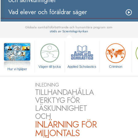
och skrivkunnighet
Vad elever och föräldrar säger
Globala samhällsförbättrande och humanitära program som
stöds av Scientologi-kyrkan
▼
Vägen till lycka
Applied Scholastics
Criminon
Hur vi hjälper
INLEDNING
TILLHANDAHÅLLA
VERKTYG FÖR
LÄSKUNNIGHET
OCH
INLÄRNING FÖR
MILJONTALS