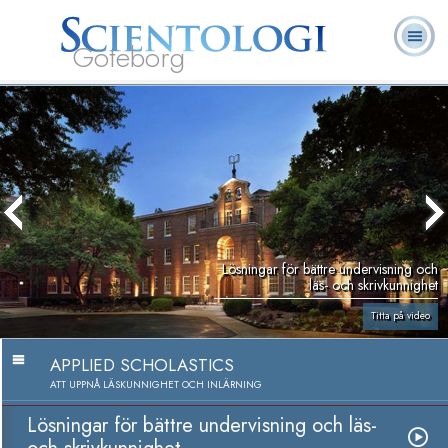
Göteborg
L. Ron
Vad är
Ofta ställda
Frivilligpastorer
Böcker
Hubbard
Scientologi?
frågor
Lösningar för bättre undervisning och
läs- och skrivkunnighet
Titta på video
APPLIED SCHOLASTICS
ATT UPPNÅ LÄSKUNNIGHET OCH INLÄRNING
Lösningar för bättre undervisning och läs-