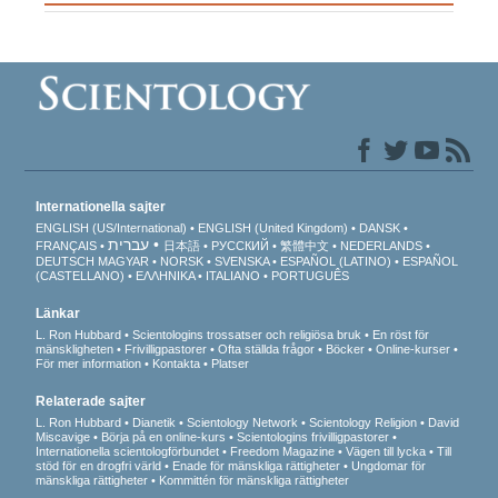
Internationella sajter
ENGLISH (US/International)
ENGLISH (United Kingdom)
DANSK
עברית
FRANÇAIS
日本語
РУССКИЙ
繁體中文
NEDERLANDS
DEUTSCH
MAGYAR
NORSK
SVENSKA
ESPAÑOL (LATINO)
ESPAÑOL
(CASTELLANO)
ΕΛΛΗΝΙΚA
ITALIANO
PORTUGUÊS
Länkar
L. Ron Hubbard
Scientologins trossatser och religiösa bruk
En röst för
mänskligheten
Frivilligpastorer
Ofta ställda frågor
Böcker
Online-kurser
För mer information
Kontakta
Platser
Relaterade sajter
L. Ron Hubbard
Dianetik
Scientology Network
Scientology Religion
David
Miscavige
Börja på en online-kurs
Scientologins frivilligpastorer
Internationella scientologförbundet
Freedom Magazine
Vägen till lycka
Till
stöd för en drogfri värld
Enade för mänskliga rättigheter
Ungdomar för
mänskliga rättigheter
Kommittén för mänskliga rättigheter