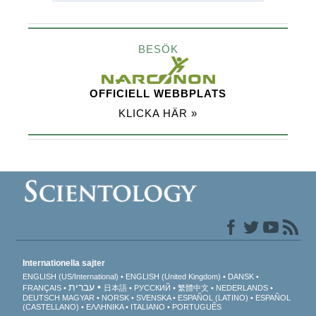
BESÖK
OFFICIELL WEBBPLATS
KLICKA HÄR »
Internationella sajter
ENGLISH (US/International)
ENGLISH (United Kingdom)
DANSK
עברית
FRANÇAIS
日本語
РУССКИЙ
繁體中文
NEDERLANDS
DEUTSCH
MAGYAR
NORSK
SVENSKA
ESPAÑOL (LATINO)
ESPAÑOL
(CASTELLANO)
ΕΛΛΗΝΙΚA
ITALIANO
PORTUGUÊS