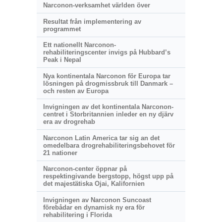
Narconon-verksamhet världen över
Resultat från implementering av
programmet
Ett nationellt Narconon-
rehabiliteringscenter invigs på Hubbard’s
Peak i Nepal
Nya kontinentala Narconon för Europa tar
lösningen på drogmissbruk till Danmark –
och resten av Europa
Invigningen av det kontinentala Narconon-
centret i Storbritannien inleder en ny djärv
era av drogrehab
Narconon Latin America tar sig an det
omedelbara drogrehabiliteringsbehovet för
21 nationer
Narconon-center öppnar på
respektingivande
bergstopp, högst upp på
det majestätiska Ojai, Kalifornien
Invigningen av Narconon Suncoast
förebådar en dynamisk ny era för
rehabilitering i Florida