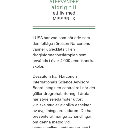
ÅTERVÄNDER
aldrig till
ett liv med
MISSBRUK
I USA har vad som började som
den folkliga rörelsen Narconons
vänner utvecklats till en
droginformationsläroplan som
används i över 4 000 amerikanska
skolor.
Dessutom har Narconon
Internationals Science Advisory
Board intagit en central roll när det
gäller drogrehabilitering. I åratal
har styrelseledamöter utfört
kliniska studier av olika aspekter
av avgiftningsproceduren. De har
presenterat många avhandlingar
om denna metod vid
vetenskapliga konferenser och i