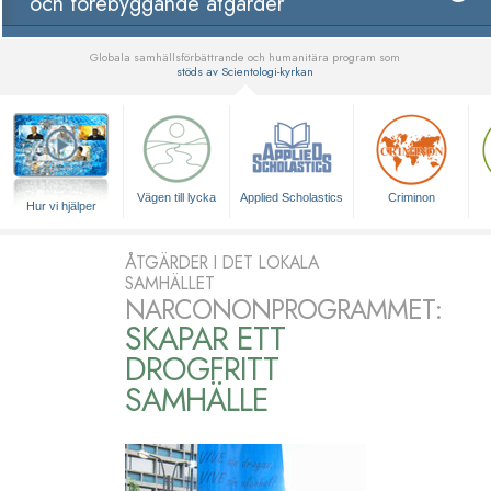
och förebyggande åtgärder
Globala samhällsförbättrande och humanitära program som
stöds av Scientologi-kyrkan
▼
Vägen till lycka
Applied Scholastics
Criminon
Hur vi hjälper
ÅTGÄRDER I DET LOKALA
SAMHÄLLET
NARCONONPROGRAMMET:
SKAPAR ETT
DROGFRITT
SAMHÄLLE