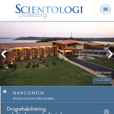
Göteborg
L. Ron
Vad är
Ofta ställda
Frivilligpastorer
Böcker
Hubbard
Scientologi?
frågor
Narconon
Titta på video
NARCONON
RÄDDAR INDIVIDER FRÅN MISSBRUK
Drogrehabilitering