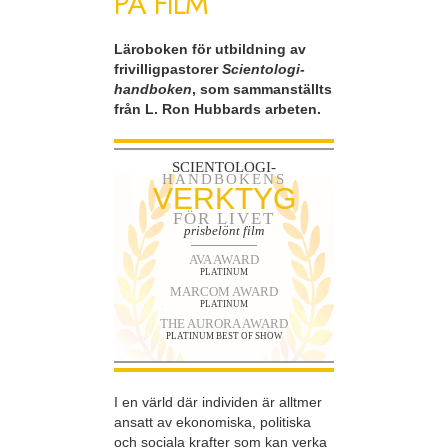
PÅ FILM
Läroboken för utbildning av
frivilligpastorer
Scientologi-
handboken
, som sammanställts
från L. Ron Hubbards arbeten.
SCIENTOLOGI-
HANDBOKENS
VERKTYG
FÖR LIVET
prisbelönt film
AVA AWARD
PLATINUM
MARCOM AWARD
PLATINUM
THE AURORA AWARD
PLATINUM BEST OF SHOW
I en värld där individen är alltmer
ansatt av ekonomiska, politiska
och sociala krafter som kan verka