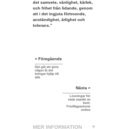
det samvete, vänlighet, kärlek,
och frihet från lidande, genom
att i det ingjuta förtroende,
anständighet, ärlighet och
tolerans.”
« Föregående
Det
går
att göra
något åt det
bringar hjälp till
alla
Nästa »
Lösningar för
varje aspekt av
livet:
Frivilligpastorer
online
MER INFORMATION