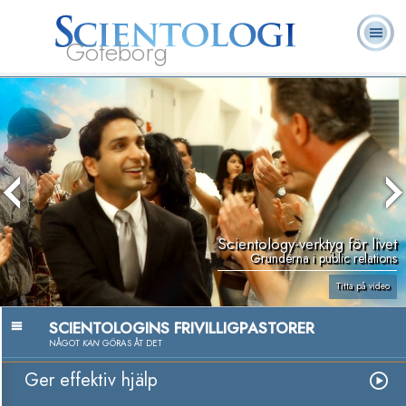
Göteborg
L. Ron
Vad är
Ofta ställda
Frivilligpastorer
Böcker
Hubbard
Scientologi?
frågor
Scientology-verktyg för livet
Grunderna i public relations
Titta på video
SCIENTOLOGINS FRIVILLIGPASTORER
NÅGOT
KAN
GÖRAS ÅT DET
Ger effektiv hjälp