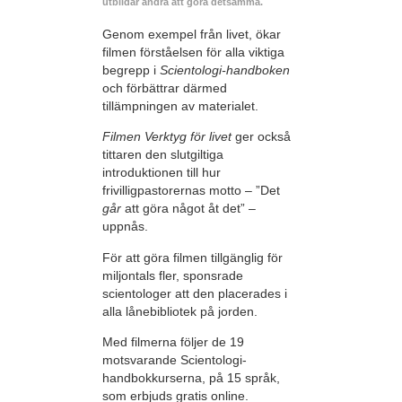
utbildar andra att göra detsamma.
Genom exempel från livet, ökar
filmen förståelsen för alla viktiga
begrepp i
Scientologi-handboken
och förbättrar därmed
tillämpningen av materialet.
Filmen Verktyg för livet
ger också
tittaren den slutgiltiga
introduktionen till hur
frivilligpastorernas motto – ”Det
går
att göra något åt det” –
uppnås.
För att göra filmen tillgänglig för
miljontals fler, sponsrade
scientologer att den placerades i
alla lånebibliotek på jorden.
Med filmerna följer de 19
motsvarande Scientologi-
handbokkurserna, på 15 språk,
som erbjuds gratis online.