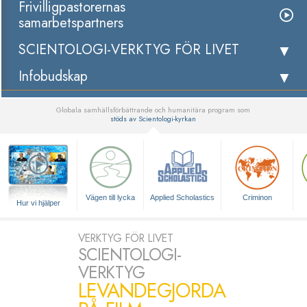
Frivilligpastorernas
samarbetspartners
SCIENTOLOGI-VERKTYG FÖR LIVET
Infobudskap
Globala samhällsförbättrande och humanitära program som
stöds av Scientologi-kyrkan
▼
Vägen till lycka
Applied Scholastics
Criminon
Hur vi hjälper
VERKTYG FÖR LIVET
SCIENTOLOGI-
VERKTYG
LEVANDEGJORDA