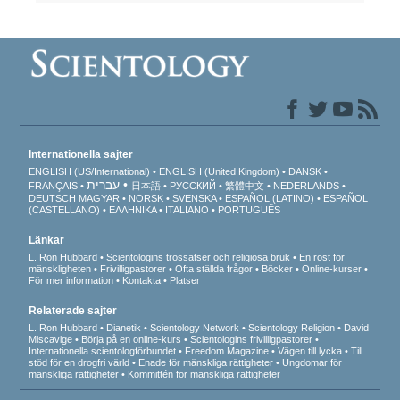
Internationella sajter
ENGLISH (US/International)
ENGLISH (United Kingdom)
DANSK
עברית
FRANÇAIS
日本語
РУССКИЙ
繁體中文
NEDERLANDS
DEUTSCH
MAGYAR
NORSK
SVENSKA
ESPAÑOL (LATINO)
ESPAÑOL
(CASTELLANO)
ΕΛΛΗΝΙΚA
ITALIANO
PORTUGUÊS
Länkar
L. Ron Hubbard
Scientologins trossatser och religiösa bruk
En röst för
mänskligheten
Frivilligpastorer
Ofta ställda frågor
Böcker
Online-kurser
För mer information
Kontakta
Platser
Relaterade sajter
L. Ron Hubbard
Dianetik
Scientology Network
Scientology Religion
David
Miscavige
Börja på en online-kurs
Scientologins frivilligpastorer
Internationella scientologförbundet
Freedom Magazine
Vägen till lycka
Till
stöd för en drogfri värld
Enade för mänskliga rättigheter
Ungdomar för
mänskliga rättigheter
Kommittén för mänskliga rättigheter