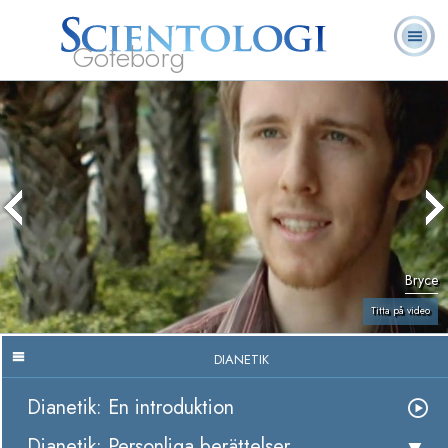
Göteborg
L. Ron
Vad är
Ofta ställda
Frivilligpastorer
Böcker
Hubbard
Scientologi?
frågor
Bryce
Titta på video
DIANETIK
Dianetik: En introduktion
Dianetik: Personliga berättelser