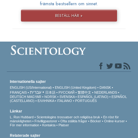
främsta bestsellern om sinnet.
BESTÄLL HÄR »
Internationella sajter
ENGLISH (US/International)
ENGLISH (United Kingdom)
DANSK
עברית
FRANÇAIS
日本語
РУССКИЙ
繁體中文
NEDERLANDS
DEUTSCH
MAGYAR
NORSK
SVENSKA
ESPAÑOL (LATINO)
ESPAÑOL
(CASTELLANO)
ΕΛΛΗΝΙΚA
ITALIANO
PORTUGUÊS
Länkar
L. Ron Hubbard
Scientologins trossatser och religiösa bruk
En röst för
mänskligheten
Frivilligpastorer
Ofta ställda frågor
Böcker
Online-kurser
För mer information
Kontakta
Platser
Relaterade sajter