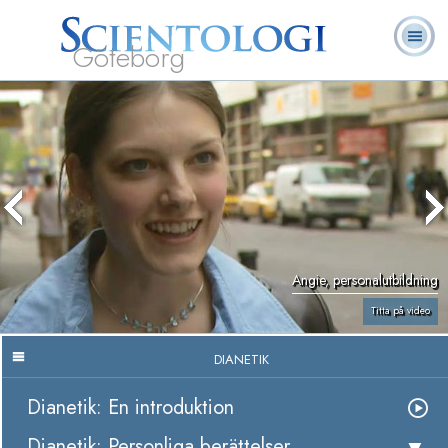
Göteborg
L. Ron
Vad är
Ofta ställda
Frivilligpastorer
Böcker
Hubbard
Scientologi?
frågor
Angie, personalutbildning
Titta på video
DIANETIK
Dianetik: En introduktion
Dianetik: Personliga berättelser