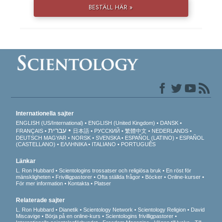
BESTÄLL HÄR »
Internationella sajter
ENGLISH (US/International)
ENGLISH (United Kingdom)
DANSK
עברית
FRANÇAIS
日本語
РУССКИЙ
繁體中文
NEDERLANDS
DEUTSCH
MAGYAR
NORSK
SVENSKA
ESPAÑOL (LATINO)
ESPAÑOL
(CASTELLANO)
ΕΛΛΗΝΙΚA
ITALIANO
PORTUGUÊS
Länkar
L. Ron Hubbard
Scientologins trossatser och religiösa bruk
En röst för
mänskligheten
Frivilligpastorer
Ofta ställda frågor
Böcker
Online-kurser
För mer information
Kontakta
Platser
Relaterade sajter
L. Ron Hubbard
Dianetik
Scientology Network
Scientology Religion
David
Miscavige
Börja på en online-kurs
Scientologins frivilligpastorer