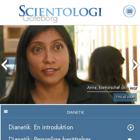
Göteborg
L. Ron
Vad är
Ofta ställda
Frivilligpastorer
Böcker
Hubbard
Scientologi?
frågor
Anna, kontorschef och mor
Titta på video
DIANETIK
Dianetik: En introduktion
Dianetik: Personliga berättelser