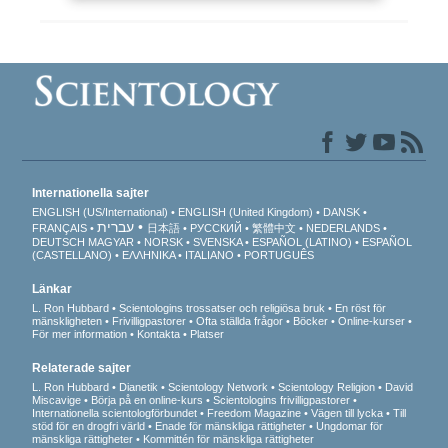
Internationella sajter
ENGLISH (US/International)
ENGLISH (United Kingdom)
DANSK
עברית
FRANÇAIS
日本語
РУССКИЙ
繁體中文
NEDERLANDS
DEUTSCH
MAGYAR
NORSK
SVENSKA
ESPAÑOL (LATINO)
ESPAÑOL
(CASTELLANO)
ΕΛΛΗΝΙΚA
ITALIANO
PORTUGUÊS
Länkar
L. Ron Hubbard
Scientologins trossatser och religiösa bruk
En röst för
mänskligheten
Frivilligpastorer
Ofta ställda frågor
Böcker
Online-kurser
För mer information
Kontakta
Platser
Relaterade sajter
L. Ron Hubbard
Dianetik
Scientology Network
Scientology Religion
David
Miscavige
Börja på en online-kurs
Scientologins frivilligpastorer
Internationella scientologförbundet
Freedom Magazine
Vägen till lycka
Till
stöd för en drogfri värld
Enade för mänskliga rättigheter
Ungdomar för
mänskliga rättigheter
Kommittén för mänskliga rättigheter