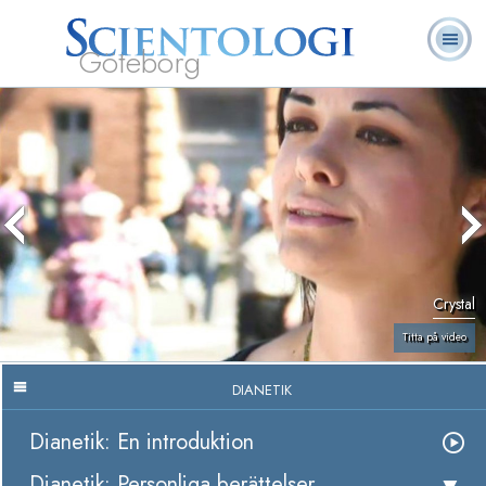
Göteborg
L. Ron
Vad är
Ofta ställda
Frivilligpastorer
Böcker
Hubbard
Scientologi?
frågor
Crystal
Titta på video
DIANETIK
Dianetik: En introduktion
Dianetik: Personliga berättelser