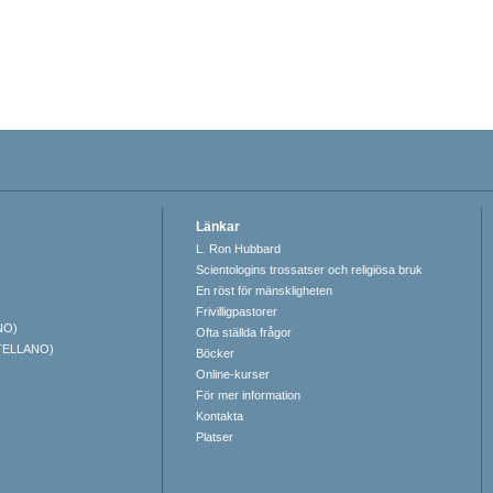
Länkar
L. Ron Hubbard
Scientologins trossatser och religiösa bruk
En röst för mänskligheten
Frivilligpastorer
NO)
Ofta ställda frågor
TELLANO)
Böcker
Online-kurser
För mer information
Kontakta
Platser