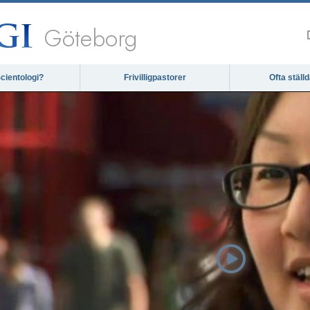
Göteborg
cientologi?
Frivilligpastorer
Ofta ställ