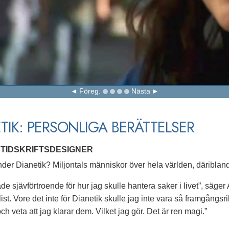
Föreg.
Nästa
TIK: PERSONLIGA BERÄTTELSER
 TIDSKRIFTSDESIGNER
er Dianetik? Miljontals människor över hela världen, däribland 
e sjävförtroende för hur jag skulle hantera saker i livet”, säger
ist. Vore det inte för Dianetik skulle jag inte vara så framgångs
h veta att jag klarar dem. Vilket jag gör. Det är ren magi.”