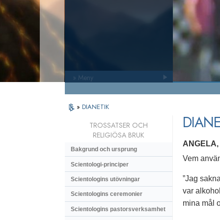
» Meny
»
DIANETIK
DIANE
TROSSATSER OCH
RELIGIÖSA BRUK
ANGELA,
Bakgrund och ursprung
Vem använd
Scientologi-principer
”Jag saknad
Scientologins utövningar
var alkohol
Scientologins ceremonier
mina mål oc
Scientologins pastorsverksamhet