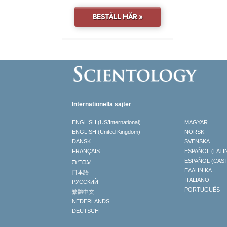
BESTÄLL HÄR »
Internationella sajter
ENGLISH (US/International)
MAGYAR
ENGLISH (United Kingdom)
NORSK
DANSK
SVENSKA
FRANÇAIS
ESPAÑOL (LATI
עברית
ESPAÑOL (CAS
ΕΛΛΗΝΙΚA
日本語
ITALIANO
РУССКИЙ
PORTUGUÊS
繁體中文
NEDERLANDS
DEUTSCH