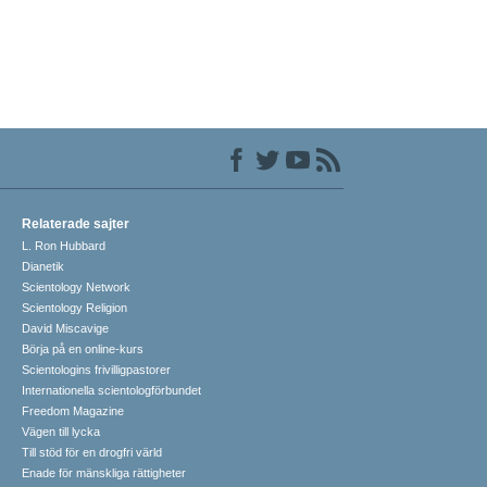
Relaterade sajter
L. Ron Hubbard
Dianetik
Scientology Network
Scientology Religion
David Miscavige
Börja på en online-kurs
Scientologins frivilligpastorer
Internationella scientologförbundet
Freedom Magazine
Vägen till lycka
Till stöd för en drogfri värld
Enade för mänskliga rättigheter