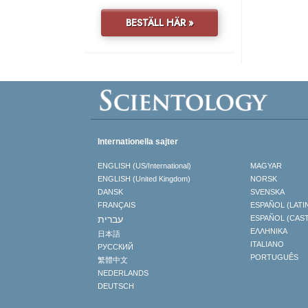
BESTÄLL HÄR »
Internationella sajter
ENGLISH (US/International)
MAGYAR
ENGLISH (United Kingdom)
NORSK
DANSK
SVENSKA
FRANÇAIS
ESPAÑOL (LATI
עברית
ESPAÑOL (CAS
ΕΛΛΗΝΙΚA
日本語
ITALIANO
РУССКИЙ
PORTUGUÊS
繁體中文
NEDERLANDS
DEUTSCH