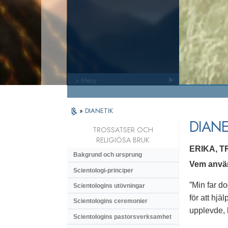
» Meny
»
DIANETIK
DIANE
TROSSATSER OCH
RELIGIÖSA BRUK
ERIKA, 
Bakgrund och ursprung
Vem använ
Scientologi-principer
”Min far d
Scientologins utövningar
för att hjä
Scientologins ceremonier
upplevde, 
Scientologins pastorsverksamhet