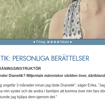
Föreg.
Nästa
TIK: PERSONLIGA BERÄTTELSER
TRÄNINGSINSTRUKTÖR
der Dianetik? Miljontals människor världen över, däribland 
og ungefär 3 månader innan jag läste Dianetik”, säger Erika. ”Ja
lpa min syster och de andra i familjen att komma över min fars dö
kunde jag hjälpa dem igenom det.”