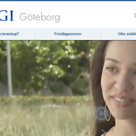
Göteborg
cientologi?
Frivilligpastorer
Ofta ställ