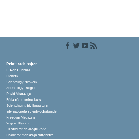
Relaterade sajter
L. Ron Hubbard
Dianetik
Scientology Network
Scientology Religion
David Miscavige
Börja på en online-kurs
Scientologins frivilligpastorer
Internationella scientologförbundet
Freedom Magazine
Vägen till lycka
Till stöd för en drogfri värld
Enade för mänskliga rättigheter