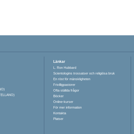
Länkar
L. Ron Hubbard
Scientologins trossatser och religiösa bruk
En röst för mänskligheten
Frivilligpastorer
NO)
Ofta ställda frågor
TELLANO)
Böcker
Online-kurser
För mer information
Kontakta
Platser