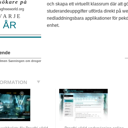
sökare på
och skapa ett virtuellt klassrum där att g
ugfreeworld.org
studerandeuppgifter utförda direkt på we
VARJE
nedladdningsbara applikationer för pekd
ÅR
enhet.
ående
filmen Sanningen om droger
FORMATION