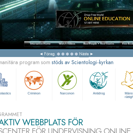
Föreg.
Nästa
umanitära program som
stöds av Scientologi-kyrkan
olastics
Criminon
Narconon
Antidrog
Mänsk
rättig
GRAMMET
AKTIV WEBBPLATS FÖR
SCENTER FÖR UNDERVISNING ONLINE