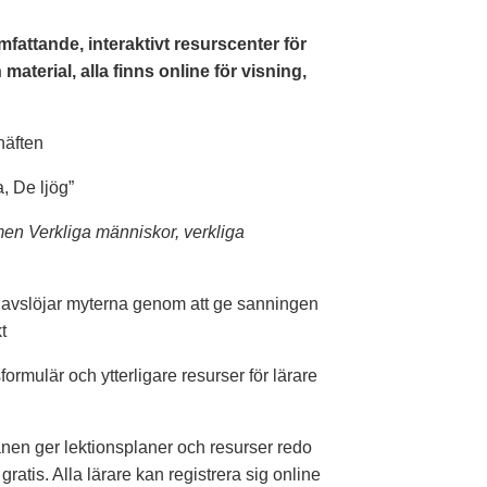
omfattande, interaktivt resurscenter för
terial, alla finns online för visning,
häften
, De ljög”
n Verkliga människor, verkliga
 avslöjar myterna genom att ge sanningen
t
sformulär och ytterligare resurser för lärare
nen ger lektionsplaner och resurser redo
ratis. Alla lärare kan registrera sig online