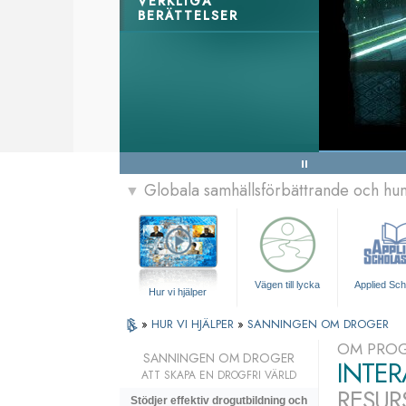
VERKLIGA
BERÄTTELSER
Globala samhällsförbättrande och h
▼
Vägen till lycka
Applied Sch
Hur vi hjälper
»
HUR VI HJÄLPER
»
SANNINGEN OM DROGER
OM PRO
SANNINGEN OM DROGER
INTER
ATT SKAPA EN DROGFRI VÄRLD
RESUR
Stödjer effektiv drogutbildning och