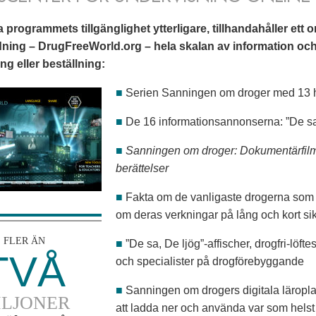
a programmets tillgänglighet ytterligare, tillhandahåller ett 
ning – DrugFreeWorld.org – hela skalan av information och ma
g eller beställning:
■
Serien Sanningen om droger med 13 
■
De 16 informationsannonserna: ”De sa
■
Sanningen om droger: Dokumentärfilme
berättelser
■
Fakta om de vanligaste drogerna som
om deras verkningar på lång och kort sik
FLER ÄN
■
”De sa, De ljög”-affischer, drogfri-löfte
TVÅ
och specialister på drogförebyggande
■
Sanningen om drogers digitala läropla
ILJONER
att ladda ner och använda var som helst g