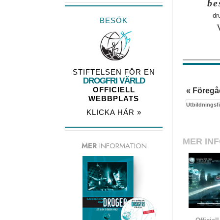
be
dr
BESÖK
STIFTELSEN FÖR EN
DROGFRI VÄRLD
OFFICIELL
« Föreg
WEBBPLATS
Utbildnings
KLICKA HÄR »
MER IN
MER
INFORMATION