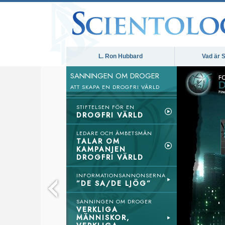
L. Ron Hubbard
Vad är S
SANNINGEN OM DROGER
ATT SKAPA EN DROGFRI VÄRLD
STIFTELSEN FÖR EN
DROGFRI VÄRLD
LEDARE OCH ÄMBETSMÄN
TALAR OM
KAMPANJEN
DROGFRI VÄRLD
INFORMATIONSANNONSERNA
”DE SA/DE LJÖG”
SANNINGEN OM DROGER
VERKLIGA
MÄNNISKOR,