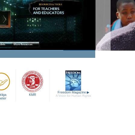
Freedom Magazine
▶
liga
KMR
A Voice for Human Rights
heter