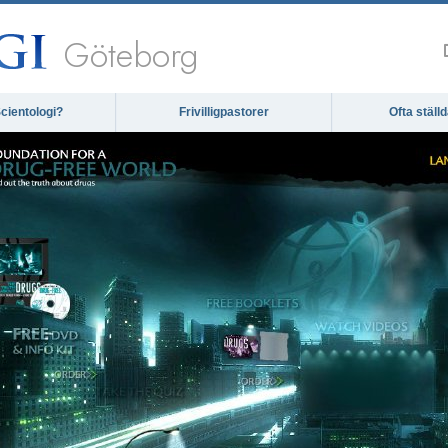
Göteborg
cientologi?
Frivilligpastorer
Ofta ställ
The m