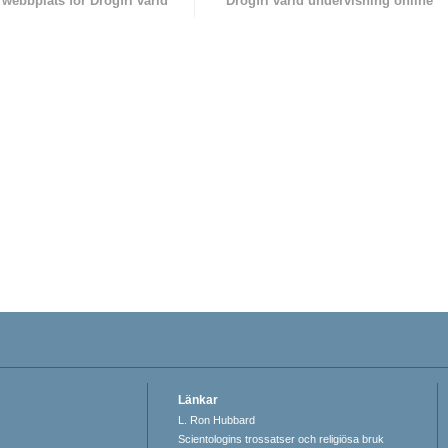
l webbplats för Drogfri värld
Drogfri värld undervisning online
Länkar
L. Ron Hubbard
Scientologins trossatser och religiösa bruk