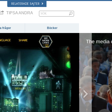
RELATERADE SAJTER
TIPSA ANDRA
da frågor
Böcker
edia could not be loaded, either because the serv
format is not supporte