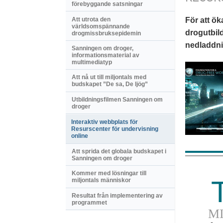
förebyggande satsningar
Att utrota den
För att ök
världsomspännande
drogutbild
drogmissbruksepidemin
nedladdnin
Sanningen om droger,
informationsmaterial av
multimediatyp
Att nå ut till miljontals med
budskapet ”De sa, De ljög”
Utbildningsfilmen Sanningen om
droger
Interaktiv webbplats för
Resurscenter för undervisning
online
Att sprida det globala budskapet i
Sanningen om droger
Kommer med lösningar till
miljontals människor
Resultat från implementering av
programmet
M