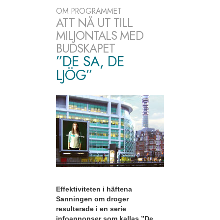
OM PROGRAMMET
ATT NÅ UT TILL
MILJONTALS MED
BUDSKAPET
”DE SA, DE
LJÖG”
Effektiviteten i häftena
Sanningen om droger
resulterade i en serie
infoannonser som kallas ”De