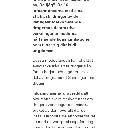
sa, De ljög”. De 16
infoannonserna med sina
starka skildringar av de
vanligast förekommande
drogernas destruktiva
verkningar är moderna,
hårtslående kommunikationer
som riktar sig direkt till
ungdomar.
Dessa meddelanden kan effektivt
avskräcka från att ta droger från
första början och utgör en viktig
del av programmet Sanningen om
droger.
Infoannonserna är avsedda att
öka människors medvetenhet om
drogers verkningar och minska
bruket av dem överallt där de
visas. De första tre annonserna tar
itu med en vanlig missuppfattning
som leder till experimentering med