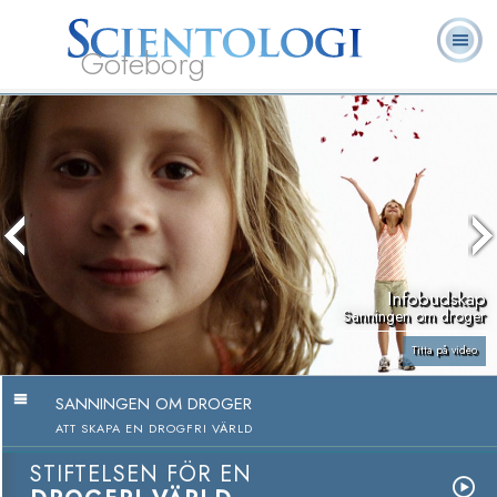
Göteborg
L. Ron
Vad är
Ofta ställda
Frivilligpastorer
Böcker
Hubbard
Scientologi?
frågor
Infobudskap
Sanningen om droger
Titta på video
SANNINGEN OM DROGER
ATT SKAPA EN DROGFRI VÄRLD
STIFTELSEN FÖR EN