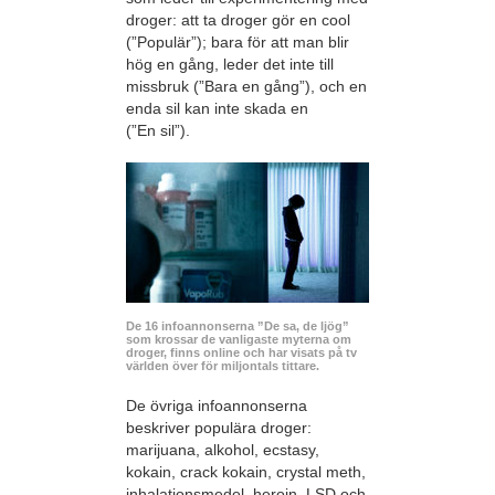
droger: att ta droger gör en cool
(”Populär”); bara för att man blir
hög en gång, leder det inte till
missbruk (”Bara en gång”), och en
enda sil kan inte skada en
(”En sil”).
De 16 infoannonserna ”De sa, de ljög”
som krossar de vanligaste myterna om
droger, finns online och har visats på tv
världen över för miljontals tittare.
De övriga infoannonserna
beskriver populära droger:
marijuana, alkohol, ecstasy,
kokain, crack kokain, crystal meth,
inhalationsmedel, heroin, LSD och