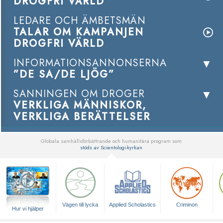
DROGFRI VÄRLD
LEDARE OCH ÄMBETSMÄN
TALAR OM KAMPANJEN
DROGFRI VÄRLD
INFORMATIONSANNONSERNA
”DE SA/DE LJÖG”
SANNINGEN OM DROGER
VERKLIGA MÄNNISKOR,
VERKLIGA BERÄTTELSER
Globala samhällsförbättrande och humanitära program som
stöds av Scientologi-kyrkan
▼
Vägen till lycka
Applied Scholastics
Criminon
Hur vi hjälper