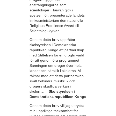
ansträngningarna som
scientologer i Taiwan gick i
spetsen för, presenterade landets
inrikesministerium den nationella
Religious Excellence Award till
Scientologi-kyrkan.
Genom detta brev upprättar
skolstyrelsen i Demokratiska
republiken Kongo ett partnerskap
med Stiftelsen för en
drogfri
värld
för att genomföra programmet
Sanningen om droger över hela
landet och särskilt i skolorna. Vi
räknar med att detta partnerskap
skall förhindra missbruk och
drogers skadliga verkan i
skolorna.
– Skolstyrelsen i
Demokratiska republiken Kongo
Genom detta brev vill jag uttrycka
min uppriktiga tacksamhet för
kursen Sanningen om droger, som