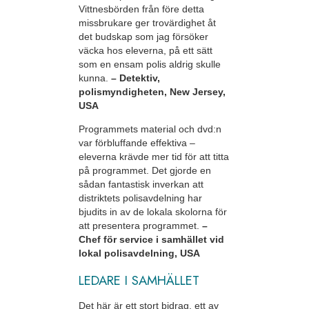
Vittnesbörden från före detta
missbrukare ger trovärdighet åt
det budskap som jag försöker
väcka hos eleverna, på ett sätt
som en ensam polis aldrig skulle
kunna.
– Detektiv,
polismyndigheten, New Jersey,
USA
Programmets material och dvd:n
var förbluffande effektiva –
eleverna krävde mer tid för att titta
på programmet. Det gjorde en
sådan fantastisk inverkan att
distriktets polisavdelning har
bjudits in av de lokala skolorna för
att presentera programmet.
–
Chef för service i samhället vid
lokal polisavdelning, USA
LEDARE I SAMHÄLLET
Det här är ett stort bidrag, ett av