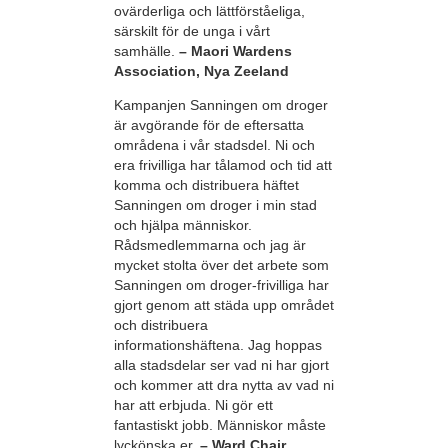
ovärderliga och lättförståeliga,
särskilt för de unga i vårt
samhälle.
– Maori Wardens
Association, Nya Zeeland
Kampanjen Sanningen om droger
är avgörande för de eftersatta
områdena i vår stadsdel. Ni och
era frivilliga har tålamod och tid att
komma och distribuera häftet
Sanningen om droger i min stad
och hjälpa människor.
Rådsmedlemmarna och jag är
mycket stolta över det arbete som
Sanningen om droger-frivilliga har
gjort genom att städa upp området
och distribuera
informationshäftena. Jag hoppas
alla stadsdelar ser vad ni har gjort
och kommer att dra nytta av vad ni
har att erbjuda. Ni gör ett
fantastiskt jobb. Människor måste
lyckönska er.
– Ward Chair,