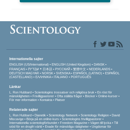
Internationella sajter
ENGLISH (US/International)
ENGLISH (United Kingdom)
DANSK
עברית
FRANÇAIS
日本語
РУССКИЙ
繁體中文
NEDERLANDS
DEUTSCH
MAGYAR
NORSK
SVENSKA
ESPAÑOL (LATINO)
ESPAÑOL
(CASTELLANO)
ΕΛΛΗΝΙΚA
ITALIANO
PORTUGUÊS
Länkar
L. Ron Hubbard
Scientologins trossatser och religiösa bruk
En röst för
mänskligheten
Frivilligpastorer
Ofta ställda frågor
Böcker
Online-kurser
För mer information
Kontakta
Platser
Relaterade sajter
L. Ron Hubbard
Dianetik
Scientology Network
Scientology Religion
David
Miscavige
Börja på en online-kurs
Scientologins frivilligpastorer
Internationella scientologförbundet
Freedom Magazine
Vägen till lycka
Till
stöd för en drogfri värld
Enade för mänskliga rättigheter
Ungdomar för