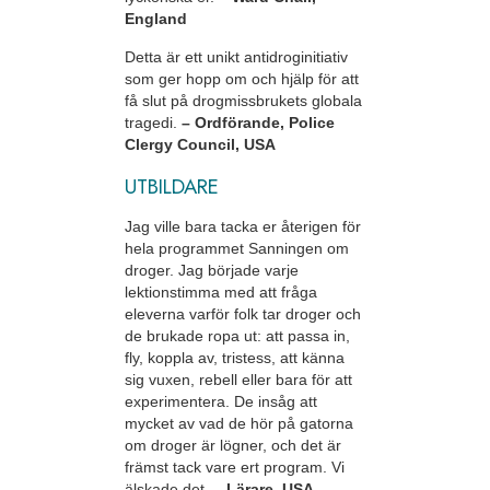
England
Detta är ett unikt antidroginitiativ
som ger hopp om och hjälp för att
få slut på drogmissbrukets globala
tragedi.
– Ordförande, Police
Clergy Council, USA
UTBILDARE
Jag ville bara tacka er återigen för
hela programmet Sanningen om
droger. Jag började varje
lektionstimma med att fråga
eleverna varför folk tar droger och
de brukade ropa ut: att passa in,
fly, koppla av, tristess, att känna
sig vuxen, rebell eller bara för att
experimentera. De insåg att
mycket av vad de hör på gatorna
om droger är lögner, och det är
främst tack vare ert program. Vi
älskade det.
– Lärare, USA