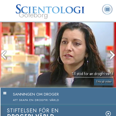
Göteborg
L. Ron
Vad är
Ofta ställda
Frivilligpastorer
Böcker
Hubbard
Scientologi?
frågor
Till stöd för en drogfri värld
Titta på video
SANNINGEN OM DROGER
ATT SKAPA EN DROGFRI VÄRLD
STIFTELSEN FÖR EN