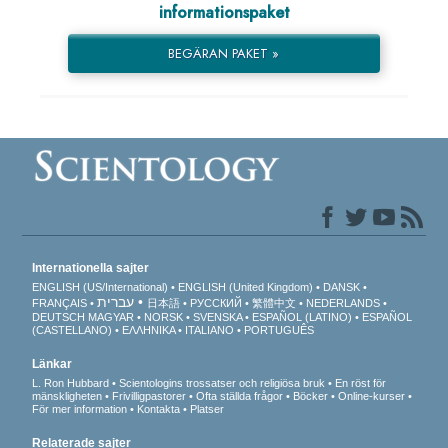
informationspaket
BEGÄRAN PAKET »
Internationella sajter
ENGLISH (US/International)
ENGLISH (United Kingdom)
DANSK
עברית
FRANÇAIS
日本語
РУССКИЙ
繁體中文
NEDERLANDS
DEUTSCH
MAGYAR
NORSK
SVENSKA
ESPAÑOL (LATINO)
ESPAÑOL
(CASTELLANO)
ΕΛΛΗΝΙΚA
ITALIANO
PORTUGUÊS
Länkar
L. Ron Hubbard
Scientologins trossatser och religiösa bruk
En röst för
mänskligheten
Frivilligpastorer
Ofta ställda frågor
Böcker
Online-kurser
För mer information
Kontakta
Platser
Relaterade sajter