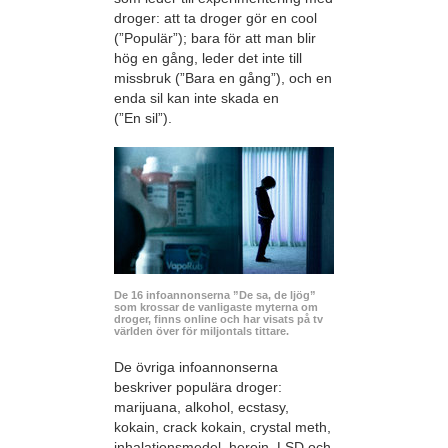
droger: att ta droger gör en cool
(”Populär”); bara för att man blir
hög en gång, leder det inte till
missbruk (”Bara en gång”), och en
enda sil kan inte skada en
(”En sil”).
De 16 infoannonserna ”De sa, de ljög”
som krossar de vanligaste myterna om
droger, finns online och har visats på tv
världen över för miljontals tittare.
De övriga infoannonserna
beskriver populära droger:
marijuana, alkohol, ecstasy,
kokain, crack kokain, crystal meth,
inhalationsmedel, heroin, LSD och