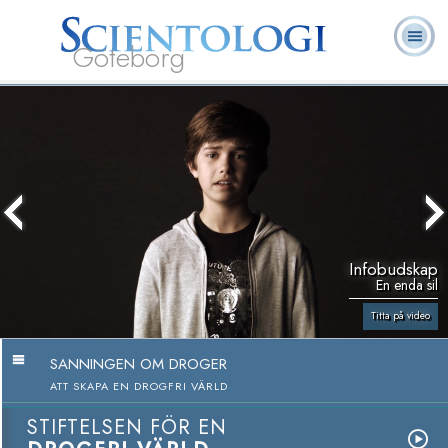
Göteborg
L. Ron
Vad är
Ofta ställda
Frivilligpastorer
Böcker
Hubbard
Scientologi?
frågor
Infobudskap
En enda sil
Titta på video
SANNINGEN OM DROGER
ATT SKAPA EN DROGFRI VÄRLD
STIFTELSEN FÖR EN