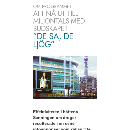
OM PROGRAMMET
ATT NÅ UT TILL
MILJONTALS MED
BUDSKAPET
”DE SA, DE
LJÖG”
Effektiviteten i häftena
Sanningen om droger
resulterade i en serie
infoannonser som kallas ”De