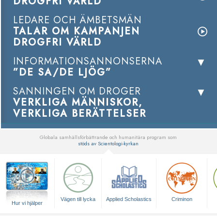
DROGFRI VÄRLD
LEDARE OCH ÄMBETSMÄN
TALAR OM KAMPANJEN
DROGFRI VÄRLD
INFORMATIONSANNONSERNA
”DE SA/DE LJÖG”
SANNINGEN OM DROGER
VERKLIGA MÄNNISKOR,
VERKLIGA BERÄTTELSER
Globala samhällsförbättrande och humanitära program som
stöds av Scientologi-kyrkan
▼
Vägen till lycka
Applied Scholastics
Criminon
Hur vi hjälper