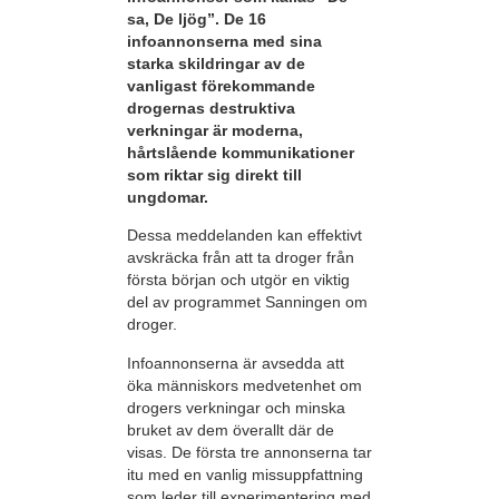
sa, De ljög”. De 16
infoannonserna med sina
starka skildringar av de
vanligast förekommande
drogernas destruktiva
verkningar är moderna,
hårtslående kommunikationer
som riktar sig direkt till
ungdomar.
Dessa meddelanden kan effektivt
avskräcka från att ta droger från
första början och utgör en viktig
del av programmet Sanningen om
droger.
Infoannonserna är avsedda att
öka människors medvetenhet om
drogers verkningar och minska
bruket av dem överallt där de
visas. De första tre annonserna tar
itu med en vanlig missuppfattning
som leder till experimentering med