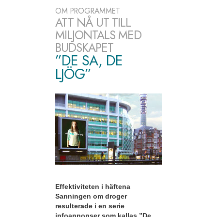
OM PROGRAMMET
ATT NÅ UT TILL
MILJONTALS MED
BUDSKAPET
”DE SA, DE
LJÖG”
Effektiviteten i häftena
Sanningen om droger
resulterade i en serie
infoannonser som kallas ”De