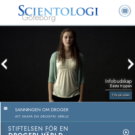
Göteborg
L. Ron
Vad är
Ofta ställda
Frivilligpastorer
Böcker
Hubbard
Scientologi?
frågor
Infobudskap
Bästa trippen
Titta på video
SANNINGEN OM DROGER
ATT SKAPA EN DROGFRI VÄRLD
STIFTELSEN FÖR EN