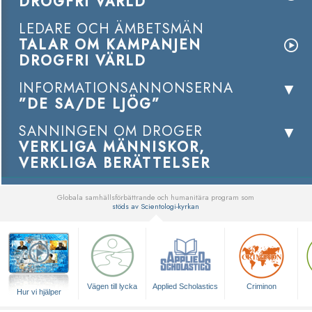
DROGFRI VÄRLD
LEDARE OCH ÄMBETSMÄN
TALAR OM KAMPANJEN
DROGFRI VÄRLD
INFORMATIONSANNONSERNA
”DE SA/DE LJÖG”
SANNINGEN OM DROGER
VERKLIGA MÄNNISKOR,
VERKLIGA BERÄTTELSER
Globala samhällsförbättrande och humanitära program som
stöds av Scientologi-kyrkan
▼
Vägen till lycka
Applied Scholastics
Criminon
Hur vi hjälper