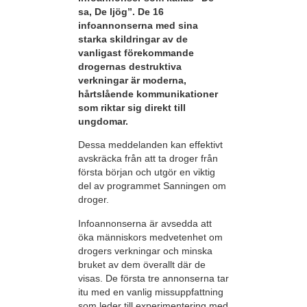
sa, De ljög”. De 16
infoannonserna med sina
starka skildringar av de
vanligast förekommande
drogernas destruktiva
verkningar är moderna,
hårtslående kommunikationer
som riktar sig direkt till
ungdomar.
Dessa meddelanden kan effektivt
avskräcka från att ta droger från
första början och utgör en viktig
del av programmet Sanningen om
droger.
Infoannonserna är avsedda att
öka människors medvetenhet om
drogers verkningar och minska
bruket av dem överallt där de
visas. De första tre annonserna tar
itu med en vanlig missuppfattning
som leder till experimentering med