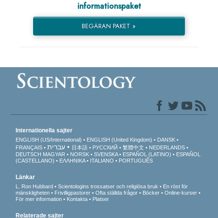
informationspaket
BEGÄRAN PAKET »
Internationella sajter
ENGLISH (US/International)
ENGLISH (United Kingdom)
DANSK
עברית
FRANÇAIS
日本語
РУССКИЙ
繁體中文
NEDERLANDS
DEUTSCH
MAGYAR
NORSK
SVENSKA
ESPAÑOL (LATINO)
ESPAÑOL
(CASTELLANO)
ΕΛΛΗΝΙΚA
ITALIANO
PORTUGUÊS
Länkar
L. Ron Hubbard
Scientologins trossatser och religiösa bruk
En röst för
mänskligheten
Frivilligpastorer
Ofta ställda frågor
Böcker
Online-kurser
För mer information
Kontakta
Platser
Relaterade sajter