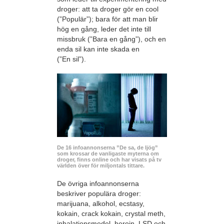
droger: att ta droger gör en cool
(”Populär”); bara för att man blir
hög en gång, leder det inte till
missbruk (”Bara en gång”), och en
enda sil kan inte skada en
(”En sil”).
De 16 infoannonserna ”De sa, de ljög”
som krossar de vanligaste myterna om
droger, finns online och har visats på tv
världen över för miljontals tittare.
De övriga infoannonserna
beskriver populära droger:
marijuana, alkohol, ecstasy,
kokain, crack kokain, crystal meth,
inhalationsmedel, heroin, LSD och