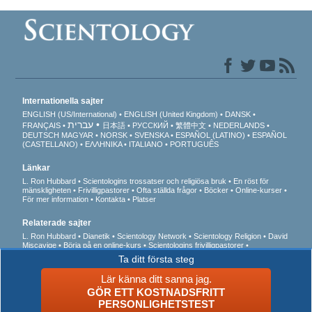
Internationella sajter
ENGLISH (US/International)
ENGLISH (United Kingdom)
DANSK
עברית
FRANÇAIS
日本語
РУССКИЙ
繁體中文
NEDERLANDS
DEUTSCH
MAGYAR
NORSK
SVENSKA
ESPAÑOL (LATINO)
ESPAÑOL
(CASTELLANO)
ΕΛΛΗΝΙΚA
ITALIANO
PORTUGUÊS
Länkar
L. Ron Hubbard
Scientologins trossatser och religiösa bruk
En röst för
mänskligheten
Frivilligpastorer
Ofta ställda frågor
Böcker
Online-kurser
För mer information
Kontakta
Platser
Relaterade sajter
L. Ron Hubbard
Dianetik
Scientology Network
Scientology Religion
David
Miscavige
Börja på en online-kurs
Scientologins frivilligpastorer
Internationella scientologförbundet
Freedom Magazine
Vägen till lycka
Till
Ta ditt första steg
stöd för en drogfri värld
Enade för mänskliga rättigheter
Ungdomar för
mänskliga rättigheter
Kommittén för mänskliga rättigheter
Lär känna ditt sanna jag.
GÖR ETT KOSTNADSFRITT
© 2026 Church of Scientology International. Alla rättigheter förbehållna.
PERSONLIGHETSTEST
Integritetsmeddelande
•
Cookie-policy
•
Användarvillkor
•
Juridiskt meddelande