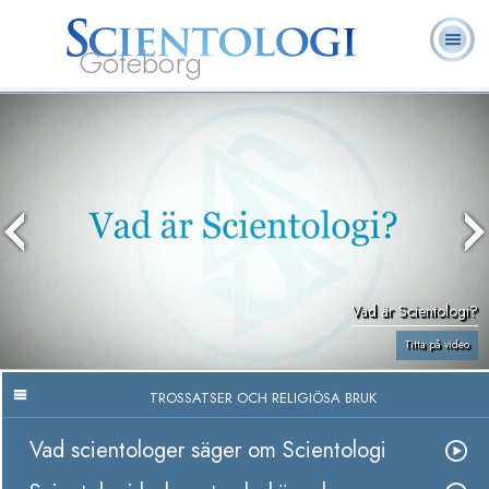
Göteborg
L. Ron
Vad är
Ofta ställda
Frivilligpastorer
Böcker
Hubbard
Scientologi?
frågor
Vad är Scientologi?
Titta på video
TROSSATSER OCH RELIGIÖSA BRUK
Vad scientologer säger om Scientologi