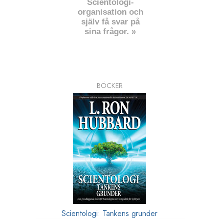
Scientologi-
organisation och
själv få svar på
sina frågor. »
BÖCKER
Scientologi: Tankens grunder