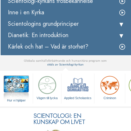
Scientologi-kyrkans trosbekännelse
Inne i en Kyrka
Scientologins grundprinciper
Dianetik: En introduktion
Kärlek och hat – Vad är storhet?
Globala samhällsförbättrande och humanitära program som
stöds av Scientologi-kyrkan
▼
Vägen till lycka
Applied Scholastics
Criminon
Hur vi hjälper
SCIENTOLOGI: EN
KUNSKAP OM LIVET