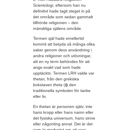
Scientologi, eftersom han nu
definitivt hade tagit steget in på
det område som sedan gammalt
tillhörde religionen – den
mänskliga själens område.
Termen
själ
hade emellertid
kommit att betyda så många olika
saker genom dess användning i
andra religioner och utövningar,
att en ny term behövdes för att
ange exakt vad som hade
upptäckts. Termen LRH valde var
thetan,
från den grekiska
bokstaven
theta
(
den
traditionella symbolen för tanke
eller liv.
En thetan är personen själv, inte
hans kropp eller hans namn eller
det fysiska universum, hans sinne
eller någonting annat. Det är det
som är medvetet om att vara