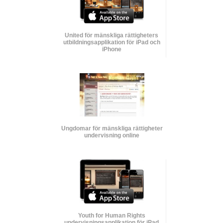
United för mänskliga rättigheters
utbildnings­applikation för iPad och
iPhone
Ungdomar för mänskliga rättigheter
undervisning online
Youth for Human Rights
undervisnings­applikation för iPad