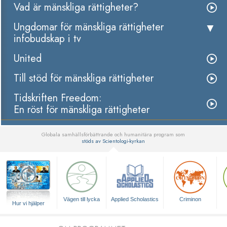
Vad är mänskliga rättigheter?
Ungdomar för mänskliga rättigheter
infobudskap i tv
United
Till stöd för mänskliga rättigheter
Tidskriften Freedom:
En röst för mänskliga rättigheter
Globala samhällsförbättrande och humanitära program som
stöds av Scientologi-kyrkan
▼
Vägen till lycka
Applied Scholastics
Criminon
Hur vi hjälper