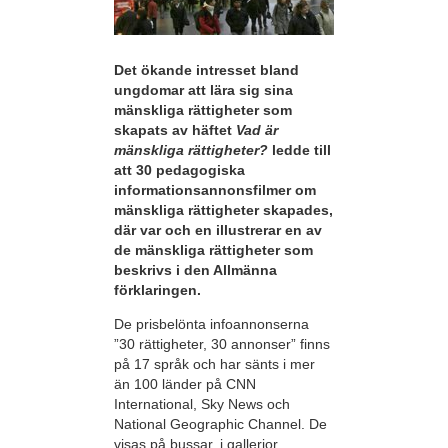
Det ökande intresset bland
ungdomar att lära sig sina
mänskliga rättigheter som
skapats av häftet
Vad är
mänskliga rättigheter?
ledde till
att 30 pedagogiska
informationsannonsfilmer om
mänskliga rättigheter skapades,
där var och en illustrerar en av
de mänskliga rättigheter som
beskrivs i den Allmänna
förklaringen.
De prisbelönta infoannonserna
”30 rättigheter, 30 annonser” finns
på 17 språk och har sänts i mer
än 100 länder på CNN
International, Sky News och
National Geographic Channel. De
visas på bussar, i gallerior,