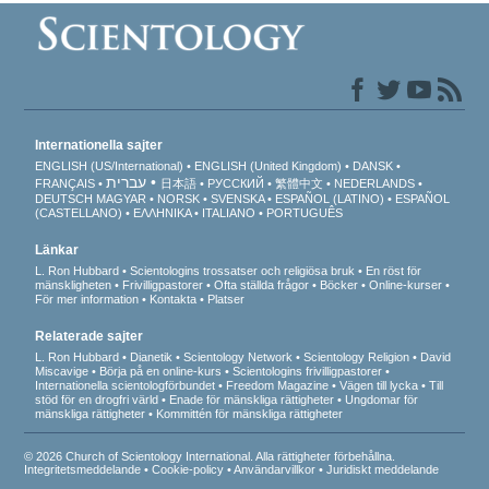
Internationella sajter
ENGLISH (US/International)
ENGLISH (United Kingdom)
DANSK
עברית
FRANÇAIS
日本語
РУССКИЙ
繁體中文
NEDERLANDS
DEUTSCH
MAGYAR
NORSK
SVENSKA
ESPAÑOL (LATINO)
ESPAÑOL
(CASTELLANO)
ΕΛΛΗΝΙΚA
ITALIANO
PORTUGUÊS
Länkar
L. Ron Hubbard
Scientologins trossatser och religiösa bruk
En röst för
mänskligheten
Frivilligpastorer
Ofta ställda frågor
Böcker
Online-kurser
För mer information
Kontakta
Platser
Relaterade sajter
L. Ron Hubbard
Dianetik
Scientology Network
Scientology Religion
David
Miscavige
Börja på en online-kurs
Scientologins frivilligpastorer
Internationella scientologförbundet
Freedom Magazine
Vägen till lycka
Till
stöd för en drogfri värld
Enade för mänskliga rättigheter
Ungdomar för
mänskliga rättigheter
Kommittén för mänskliga rättigheter
© 2026 Church of Scientology International. Alla rättigheter förbehållna.
Integritetsmeddelande
•
Cookie-policy
•
Användarvillkor
•
Juridiskt meddelande