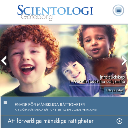
Göteborg
L. Ron
Vad är
Ofta ställda
Frivilligpastorer
Böcker
Hubbard
Scientologi?
frågor
Infobudskap
1. Vi är alla födda fria och jämlika
Titta på video
ENADE FÖR MÄNSKLIGA RÄTTIGHETER
ATT GÖRA MÄNSKLIGA RÄTTIGHETER TILL EN GLOBAL VERKLIGHET
Att förverkliga mänskliga rättigheter