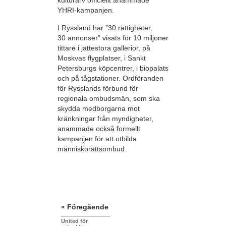
kulturarv officiellt anammade
YHRI-kampanjen.
I Ryssland har ”30 rättigheter,
30 annonser” visats för 10 miljoner
tittare i jättestora gallerior, på
Moskvas flygplatser, i Sankt
Petersburgs köpcentrer, i biopalats
och på tågstationer. Ordföranden
för Rysslands förbund för
regionala ombudsmän, som ska
skydda medborgarna mot
kränkningar från myndigheter,
anammade också formellt
kampanjen för att utbilda
människorättsombud.
« Föregående
United för