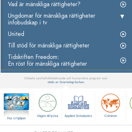
Vad är mänskliga rättigheter?
Ungdomar för mänskliga rättigheter
infobudskap i tv
United
Till stöd för mänskliga rättigheter
Tidskriften Freedom:
En röst för mänskliga rättigheter
Globala samhällsförbättrande och humanitära program som
stöds av Scientologi-kyrkan
▼
Vägen till lycka
Applied Scholastics
Criminon
Hur vi hjälper