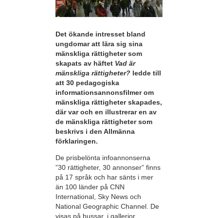
Det ökande intresset bland
ungdomar att lära sig sina
mänskliga rättigheter som
skapats av häftet
Vad är
mänskliga rättigheter?
ledde till
att 30 pedagogiska
informationsannonsfilmer om
mänskliga rättigheter skapades,
där var och en illustrerar en av
de mänskliga rättigheter som
beskrivs i den Allmänna
förklaringen.
De prisbelönta infoannonserna
”30 rättigheter, 30 annonser” finns
på 17 språk och har sänts i mer
än 100 länder på CNN
International, Sky News och
National Geographic Channel. De
visas på bussar, i gallerior,