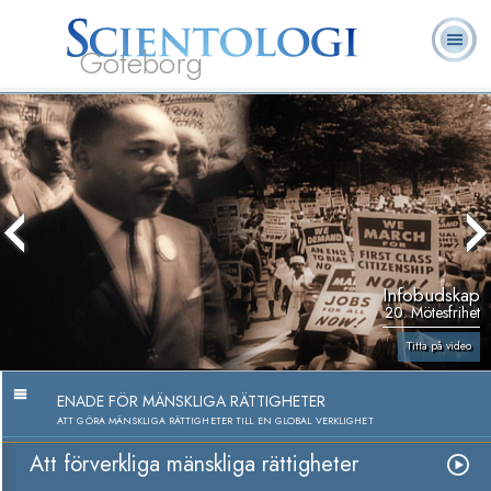
Göteborg
L. Ron
Vad är
Ofta ställda
Frivilligpastorer
Böcker
Hubbard
Scientologi?
frågor
Infobudskap
20. Mötesfrihet
Titta på video
ENADE FÖR MÄNSKLIGA RÄTTIGHETER
ATT GÖRA MÄNSKLIGA RÄTTIGHETER TILL EN GLOBAL VERKLIGHET
Att förverkliga mänskliga rättigheter