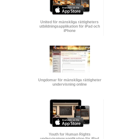
United för mänskliga rättigheters
utbildnings­applikation för iPad och
iPhone
Ungdomar för mänskliga rättigheter
undervisning online
Youth for Human Rights
undervisnings­applikation för iPad