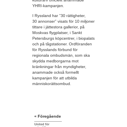
kulturarv officiellt anammade
YHRI-kampanjen.
I Ryssland har ”30 rättigheter,
30 annonser” visats för 10 miljoner
tittare i jättestora gallerior, på
Moskvas flygplatser, i Sankt
Petersburgs köpcentrer, i biopalats
och på tågstationer. Ordföranden
för Rysslands förbund för
regionala ombudsmän, som ska
skydda medborgarna mot
kränkningar från myndigheter,
anammade också formellt
kampanjen för att utbilda
människorättsombud.
« Föregående
United för