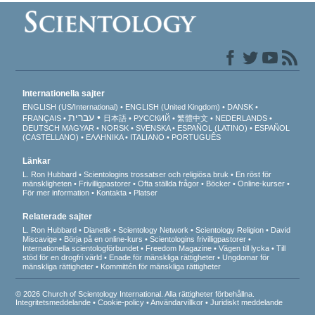
Internationella sajter
ENGLISH (US/International)
ENGLISH (United Kingdom)
DANSK
עברית
FRANÇAIS
日本語
РУССКИЙ
繁體中文
NEDERLANDS
DEUTSCH
MAGYAR
NORSK
SVENSKA
ESPAÑOL (LATINO)
ESPAÑOL
(CASTELLANO)
ΕΛΛΗΝΙΚA
ITALIANO
PORTUGUÊS
Länkar
L. Ron Hubbard
Scientologins trossatser och religiösa bruk
En röst för
mänskligheten
Frivilligpastorer
Ofta ställda frågor
Böcker
Online-kurser
För mer information
Kontakta
Platser
Relaterade sajter
L. Ron Hubbard
Dianetik
Scientology Network
Scientology Religion
David
Miscavige
Börja på en online-kurs
Scientologins frivilligpastorer
Internationella scientologförbundet
Freedom Magazine
Vägen till lycka
Till
stöd för en drogfri värld
Enade för mänskliga rättigheter
Ungdomar för
mänskliga rättigheter
Kommittén för mänskliga rättigheter
© 2026 Church of Scientology International. Alla rättigheter förbehållna.
Integritetsmeddelande
•
Cookie-policy
•
Användarvillkor
•
Juridiskt meddelande