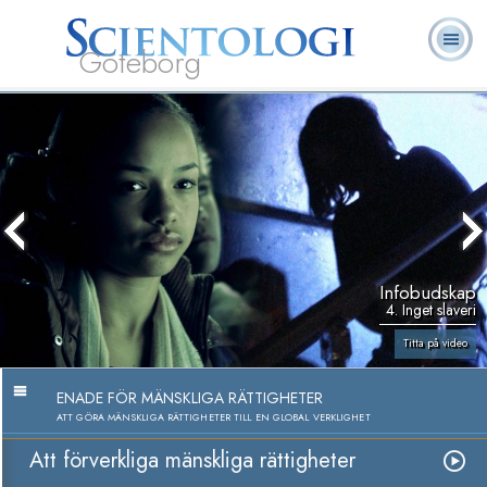
Göteborg
L. Ron
Vad är
Ofta ställda
Frivilligpastorer
Böcker
Hubbard
Scientologi?
frågor
Infobudskap
4. Inget slaveri
Titta på video
ENADE FÖR MÄNSKLIGA RÄTTIGHETER
ATT GÖRA MÄNSKLIGA RÄTTIGHETER TILL EN GLOBAL VERKLIGHET
Att förverkliga mänskliga rättigheter