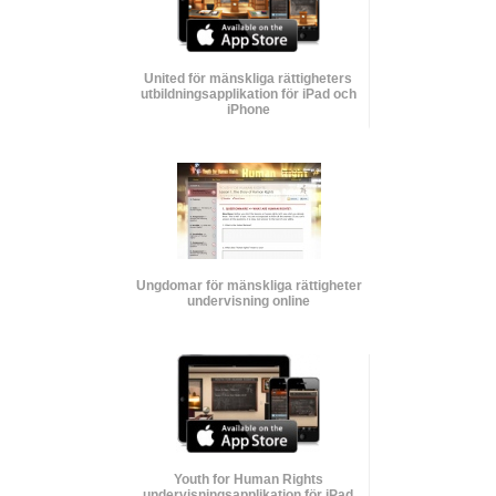
United för mänskliga rättigheters
utbildnings­applikation för iPad och
iPhone
Ungdomar för mänskliga rättigheter
undervisning online
Youth for Human Rights
undervisnings­applikation för iPad