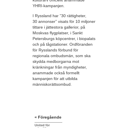
kulturarv officiellt anammade
YHRI-kampanjen.
I Ryssland har ”30 rättigheter,
30 annonser” visats för 10 miljoner
tittare i jättestora gallerior, på
Moskvas flygplatser, i Sankt
Petersburgs köpcentrer, i biopalats
och på tågstationer. Ordföranden
för Rysslands förbund för
regionala ombudsmän, som ska
skydda medborgarna mot
kränkningar från myndigheter,
anammade också formellt
kampanjen för att utbilda
människorättsombud.
« Föregående
United för