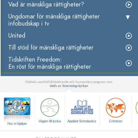
Vad är mänskliga rättigheter?
Ungdomar för mänskliga rättigheter
infobudskap i tv
United
Till stöd för mänskliga rättigheter
Tidskriften Freedom:
En röst för mänskliga rättigheter
Globala samhällsförbättrande och humanitära program som
stöds av Scientologi-kyrkan
▼
Vägen till lycka
Applied Scholastics
Criminon
Hur vi hjälper