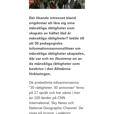
Det ökande intresset bland
ungdomar att lära sig sina
mänskliga rättigheter som
skapats av häftet
Vad är
mänskliga rättigheter?
ledde till
att 30 pedagogiska
informationsannonsfilmer om
mänskliga rättigheter skapades,
där var och en illustrerar en av
de mänskliga rättigheter som
beskrivs i den Allmänna
förklaringen.
De prisbelönta infoannonserna
”30 rättigheter, 30 annonser” finns
på 17 språk och har sänts i mer
än 100 länder på CNN
International, Sky News och
National Geographic Channel. De
visas på bussar, i gallerior,