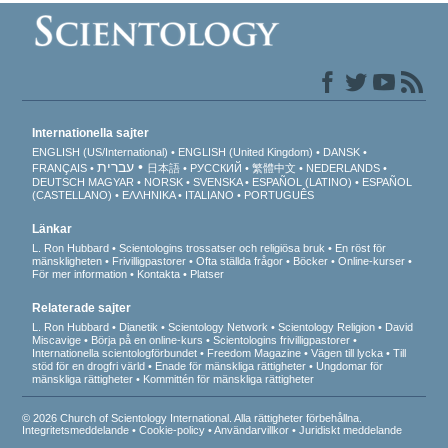
Internationella sajter
ENGLISH (US/International)
ENGLISH (United Kingdom)
DANSK
עברית
FRANÇAIS
日本語
РУССКИЙ
繁體中文
NEDERLANDS
DEUTSCH
MAGYAR
NORSK
SVENSKA
ESPAÑOL (LATINO)
ESPAÑOL
(CASTELLANO)
ΕΛΛΗΝΙΚA
ITALIANO
PORTUGUÊS
Länkar
L. Ron Hubbard
Scientologins trossatser och religiösa bruk
En röst för
mänskligheten
Frivilligpastorer
Ofta ställda frågor
Böcker
Online-kurser
För mer information
Kontakta
Platser
Relaterade sajter
L. Ron Hubbard
Dianetik
Scientology Network
Scientology Religion
David
Miscavige
Börja på en online-kurs
Scientologins frivilligpastorer
Internationella scientologförbundet
Freedom Magazine
Vägen till lycka
Till
stöd för en drogfri värld
Enade för mänskliga rättigheter
Ungdomar för
mänskliga rättigheter
Kommittén för mänskliga rättigheter
© 2026 Church of Scientology International. Alla rättigheter förbehållna.
Integritetsmeddelande
•
Cookie-policy
•
Användarvillkor
•
Juridiskt meddelande