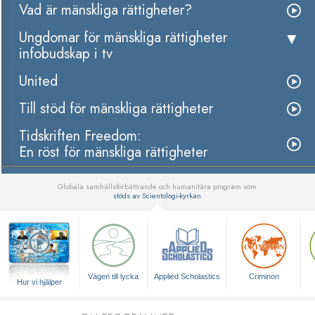
Vad är mänskliga rättigheter?
Ungdomar för mänskliga rättigheter
infobudskap i tv
United
Till stöd för mänskliga rättigheter
Tidskriften Freedom:
En röst för mänskliga rättigheter
Globala samhällsförbättrande och humanitära program som
stöds av Scientologi-kyrkan
▼
Vägen till lycka
Applied Scholastics
Criminon
Hur vi hjälper