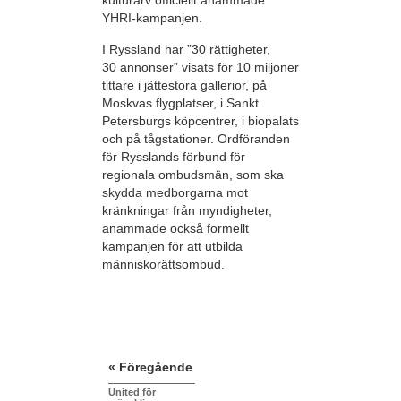
kulturarv officiellt anammade
YHRI-kampanjen.
I Ryssland har ”30 rättigheter,
30 annonser” visats för 10 miljoner
tittare i jättestora gallerior, på
Moskvas flygplatser, i Sankt
Petersburgs köpcentrer, i biopalats
och på tågstationer. Ordföranden
för Rysslands förbund för
regionala ombudsmän, som ska
skydda medborgarna mot
kränkningar från myndigheter,
anammade också formellt
kampanjen för att utbilda
människorättsombud.
« Föregående
United för