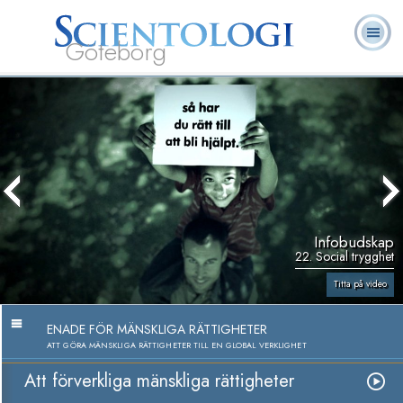
Göteborg
L. Ron
Vad är
Ofta ställda
Frivilligpastorer
Böcker
Hubbard
Scientologi?
frågor
Infobudskap
22. Social trygghet
Titta på video
ENADE FÖR MÄNSKLIGA RÄTTIGHETER
ATT GÖRA MÄNSKLIGA RÄTTIGHETER TILL EN GLOBAL VERKLIGHET
Att förverkliga mänskliga rättigheter