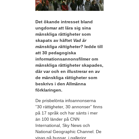
Det ökande intresset bland
ungdomar att lära sig sina
mänskliga rättigheter som
skapats av häftet
Vad är
mänskliga rättigheter?
ledde till
att 30 pedagogiska
informationsannonsfilmer om
mänskliga rättigheter skapades,
där var och en illustrerar en av
de mänskliga rättigheter som
beskrivs i den Allmänna
förklaringen.
De prisbelönta infoannonserna
”30 rättigheter, 30 annonser” finns
på 17 språk och har sänts i mer
än 100 länder på CNN
International, Sky News och
National Geographic Channel. De
visas på bussar, i gallerior,