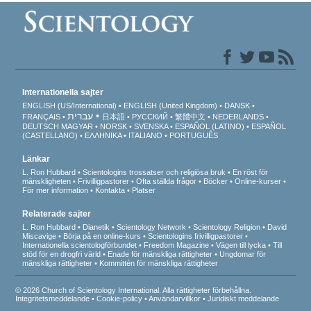
Internationella sajter
ENGLISH (US/International)
ENGLISH (United Kingdom)
DANSK
עברית
FRANÇAIS
日本語
РУССКИЙ
繁體中文
NEDERLANDS
DEUTSCH
MAGYAR
NORSK
SVENSKA
ESPAÑOL (LATINO)
ESPAÑOL
(CASTELLANO)
ΕΛΛΗΝΙΚA
ITALIANO
PORTUGUÊS
Länkar
L. Ron Hubbard
Scientologins trossatser och religiösa bruk
En röst för
mänskligheten
Frivilligpastorer
Ofta ställda frågor
Böcker
Online-kurser
För mer information
Kontakta
Platser
Relaterade sajter
L. Ron Hubbard
Dianetik
Scientology Network
Scientology Religion
David
Miscavige
Börja på en online-kurs
Scientologins frivilligpastorer
Internationella scientologförbundet
Freedom Magazine
Vägen till lycka
Till
stöd för en drogfri värld
Enade för mänskliga rättigheter
Ungdomar för
mänskliga rättigheter
Kommittén för mänskliga rättigheter
© 2026 Church of Scientology International. Alla rättigheter förbehållna.
Integritetsmeddelande
•
Cookie-policy
•
Användarvillkor
•
Juridiskt meddelande