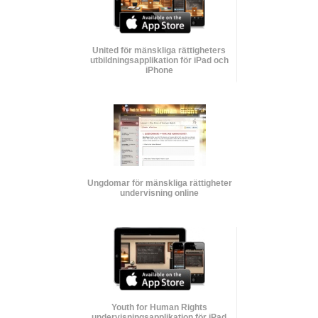
United för mänskliga rättigheters
utbildnings­applikation för iPad och
iPhone
Ungdomar för mänskliga rättigheter
undervisning online
Youth for Human Rights
undervisnings­applikation för iPad