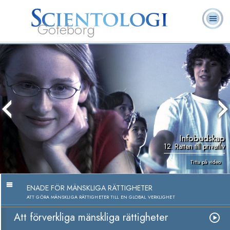
Göteborg
L. Ron
Vad är
Ofta ställda
Frivilligpastorer
Böcker
Hubbard
Scientologi?
frågor
Infobudskap
12. Rätten till privatliv
Titta på video
ENADE FÖR MÄNSKLIGA RÄTTIGHETER
ATT GÖRA MÄNSKLIGA RÄTTIGHETER TILL EN GLOBAL VERKLIGHET
Att förverkliga mänskliga rättigheter