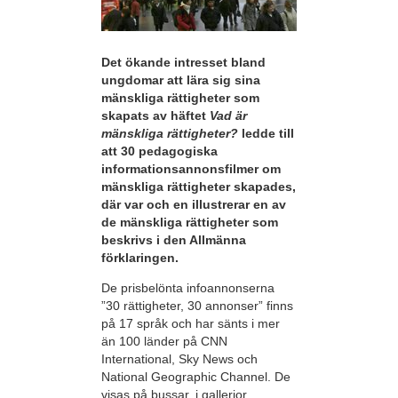
Det ökande intresset bland
ungdomar att lära sig sina
mänskliga rättigheter som
skapats av häftet
Vad är
mänskliga rättigheter?
ledde till
att 30 pedagogiska
informationsannonsfilmer om
mänskliga rättigheter skapades,
där var och en illustrerar en av
de mänskliga rättigheter som
beskrivs i den Allmänna
förklaringen.
De prisbelönta infoannonserna
”30 rättigheter, 30 annonser” finns
på 17 språk och har sänts i mer
än 100 länder på CNN
International, Sky News och
National Geographic Channel. De
visas på bussar, i gallerior,