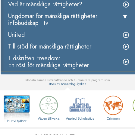
Vad är mänskliga rättigheter?
Ungdomar för mänskliga rättigheter
infobudskap i tv
United
Till stöd för mänskliga rättigheter
Tidskriften Freedom:
En röst för mänskliga rättigheter
Globala samhällsförbättrande och humanitära program som
stöds av Scientologi-kyrkan
▼
Vägen till lycka
Applied Scholastics
Criminon
Hur vi hjälper