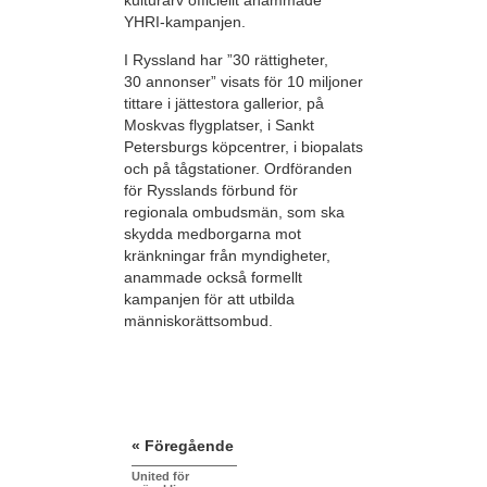
kulturarv officiellt anammade
YHRI-kampanjen.
I Ryssland har ”30 rättigheter,
30 annonser” visats för 10 miljoner
tittare i jättestora gallerior, på
Moskvas flygplatser, i Sankt
Petersburgs köpcentrer, i biopalats
och på tågstationer. Ordföranden
för Rysslands förbund för
regionala ombudsmän, som ska
skydda medborgarna mot
kränkningar från myndigheter,
anammade också formellt
kampanjen för att utbilda
människorättsombud.
« Föregående
United för