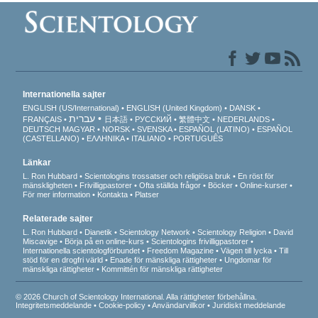
Internationella sajter
ENGLISH (US/International)
ENGLISH (United Kingdom)
DANSK
עברית
FRANÇAIS
日本語
РУССКИЙ
繁體中文
NEDERLANDS
DEUTSCH
MAGYAR
NORSK
SVENSKA
ESPAÑOL (LATINO)
ESPAÑOL
(CASTELLANO)
ΕΛΛΗΝΙΚA
ITALIANO
PORTUGUÊS
Länkar
L. Ron Hubbard
Scientologins trossatser och religiösa bruk
En röst för
mänskligheten
Frivilligpastorer
Ofta ställda frågor
Böcker
Online-kurser
För mer information
Kontakta
Platser
Relaterade sajter
L. Ron Hubbard
Dianetik
Scientology Network
Scientology Religion
David
Miscavige
Börja på en online-kurs
Scientologins frivilligpastorer
Internationella scientologförbundet
Freedom Magazine
Vägen till lycka
Till
stöd för en drogfri värld
Enade för mänskliga rättigheter
Ungdomar för
mänskliga rättigheter
Kommittén för mänskliga rättigheter
© 2026 Church of Scientology International. Alla rättigheter förbehållna.
Integritetsmeddelande
•
Cookie-policy
•
Användarvillkor
•
Juridiskt meddelande