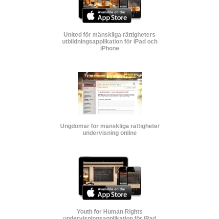
United för mänskliga rättigheters
utbildnings­applikation för iPad och
iPhone
Ungdomar för mänskliga rättigheter
undervisning online
Youth for Human Rights
undervisnings­applikation för iPad