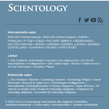
Internationella sajter
ENGLISH (US/International)
ENGLISH (United Kingdom)
DANSK
עברית
FRANÇAIS
日本語
РУССКИЙ
繁體中文
NEDERLANDS
DEUTSCH
MAGYAR
NORSK
SVENSKA
ESPAÑOL (LATINO)
ESPAÑOL
(CASTELLANO)
ΕΛΛΗΝΙΚA
ITALIANO
PORTUGUÊS
Länkar
L. Ron Hubbard
Scientologins trossatser och religiösa bruk
En röst för
mänskligheten
Frivilligpastorer
Ofta ställda frågor
Böcker
Online-kurser
För mer information
Kontakta
Platser
Relaterade sajter
L. Ron Hubbard
Dianetik
Scientology Network
Scientology Religion
David
Miscavige
Börja på en online-kurs
Scientologins frivilligpastorer
Internationella scientologförbundet
Freedom Magazine
Vägen till lycka
Till
stöd för en drogfri värld
Enade för mänskliga rättigheter
Ungdomar för
mänskliga rättigheter
Kommittén för mänskliga rättigheter
© 2026 Church of Scientology International. Alla rättigheter förbehållna.
Integritetsmeddelande
•
Cookie-policy
•
Användarvillkor
•
Juridiskt meddelande