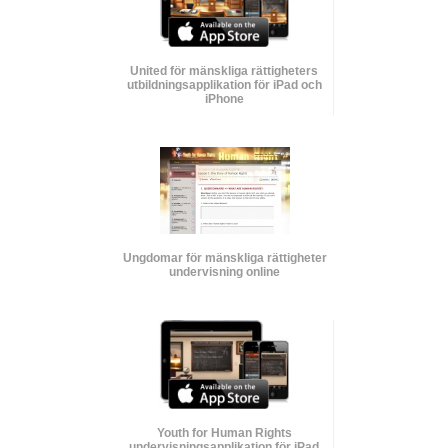
United för mänskliga rättigheters
utbildnings­applikation för iPad och
iPhone
Ungdomar för mänskliga rättigheter
undervisning online
Youth for Human Rights
undervisnings­applikation för iPad