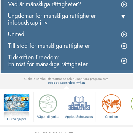
Vad är mänskliga rättigheter?
Ungdomar för mänskliga rättigheter
infobudskap i tv
United
Till stöd för mänskliga rättigheter
Tidskriften Freedom:
En röst för mänskliga rättigheter
Globala samhällsförbättrande och humanitära program som
stöds av Scientologi-kyrkan
▼
Vägen till lycka
Applied Scholastics
Criminon
Hur vi hjälper