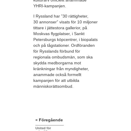
kulturarv officiellt anammade
YHRI-kampanjen.
I Ryssland har ”30 rättigheter,
30 annonser” visats för 10 miljoner
tittare i jättestora gallerior, på
Moskvas flygplatser, i Sankt
Petersburgs köpcentrer, i biopalats
och på tågstationer. Ordföranden
för Rysslands förbund för
regionala ombudsmän, som ska
skydda medborgarna mot
kränkningar från myndigheter,
anammade också formellt
kampanjen för att utbilda
människorättsombud.
« Föregående
United för