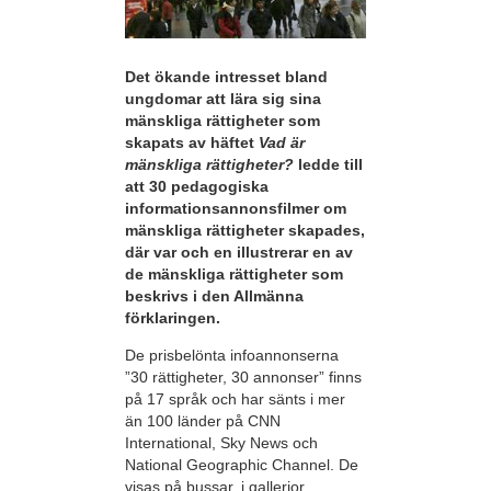
Det ökande intresset bland
ungdomar att lära sig sina
mänskliga rättigheter som
skapats av häftet
Vad är
mänskliga rättigheter?
ledde till
att 30 pedagogiska
informationsannonsfilmer om
mänskliga rättigheter skapades,
där var och en illustrerar en av
de mänskliga rättigheter som
beskrivs i den Allmänna
förklaringen.
De prisbelönta infoannonserna
”30 rättigheter, 30 annonser” finns
på 17 språk och har sänts i mer
än 100 länder på CNN
International, Sky News och
National Geographic Channel. De
visas på bussar, i gallerior,