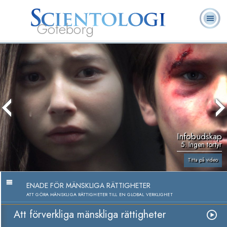
Göteborg
L. Ron
Vad är
Ofta ställda
Frivilligpastorer
Böcker
Hubbard
Scientologi?
frågor
Infobudskap
5. Ingen tortyr
Titta på video
ENADE FÖR MÄNSKLIGA RÄTTIGHETER
ATT GÖRA MÄNSKLIGA RÄTTIGHETER TILL EN GLOBAL VERKLIGHET
Att förverkliga mänskliga rättigheter