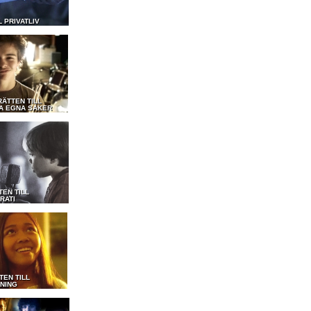
L PRIVATLIV
RÄTTEN TILL
A EGNA SAKER
TEN TILL
RATI
TEN TILL
DNING