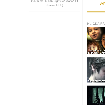
(Youth for Human Rights education kit
A
also available)
KLICKA PÅ
1 VI ÄR ALLA
FRIA OCH JÄM
5 INGEN TOR