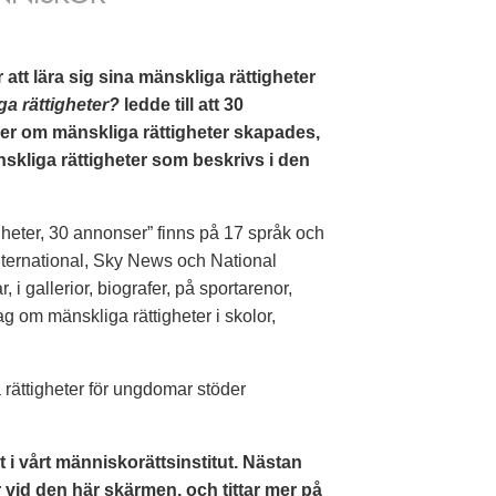
tt lära sig sina mänskliga rättigheter
ga rättigheter?
ledde till att 30
r om mänskliga rättigheter skapades,
nskliga rättigheter som beskrivs i den
gheter, 30 annonser” finns på 17 språk och
nternational, Sky News och National
i gallerior, biografer, på sportarenor,
ag om mänskliga rättigheter i skolor,
rättigheter för ungdomar stöder
t i vårt människorättsinstitut. Nästan
vid den här skärmen, och tittar mer på