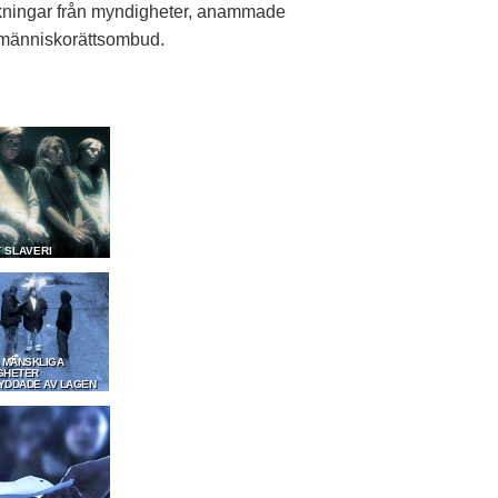
ningar från myndigheter, anammade
a människorättsombud.
T SLAVERI
A MÄNSKLIGA
GHETER
YDDADE AV LAGEN