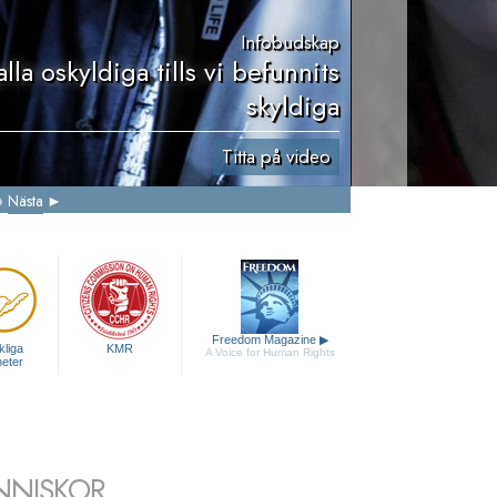
Infobudskap
alla oskyldiga tills vi befunnits
skyldiga
Titta på video
Nästa
Freedom Magazine
▶
liga
KMR
A Voice for Human Rights
heter
NNISKOR