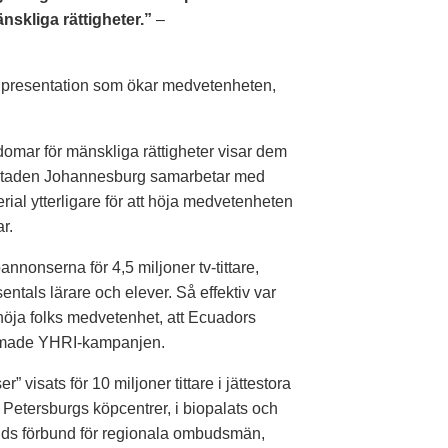
skliga rättigheter.”
–
ig presentation som ökar medvetenheten,
domar för mänskliga rättigheter visar dem
. Staden Johannesburg samarbetar med
erial ytterligare för att höja medvetenheten
r.
nonserna för 4,5 miljoner tv-tittare,
entals lärare och elever. Så effektiv var
höja folks medvetenhet, att Ecuadors
nammade YHRI-kampanjen.
” visats för 10 miljoner tittare i jättestora
t Petersburgs köpcentrer, i biopalats och
ands förbund för regionala ombudsmän,