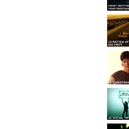
9 INGET ORÄTTVI
FRIHETSBERÖVA
13 RÄTTEN AT
SIG FRITT
18 TANKEFRIH
22 SOCIAL T