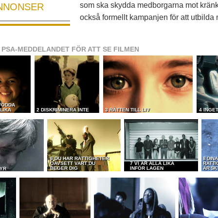
som ska skydda medborgarna mot kränk
NNONSER
också formellt kampanjen för att utbild
 PSA-MEDDELANDET FÖR ATT SE FILMEN
 FÖDDA
LIKA
2 DISKRIMINERA INTE
3 RÄTTEN TILL LIV
4 INGE
6 DU HAR RÄTTIGHETER
8 DIN
OAVSETT VART DU
7 VI ÄR ALLA LIKA
RÄTTI
BEGER DIG
INFÖR LAGEN
ÄR SK
TYR