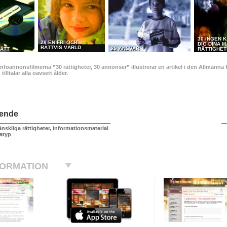
30 INGEN K
28 EN FRI OCH
DIG DINA 
RÄTTVIS VÄRLD
29 ANSVAR
ÄTT
RÄTTIGHE
infoannonsfilmerna ”30 rättigheter, 30 annonser” illustrerar en artikel i den Allmän
illtalar alla oavsett ålder.
ående
nskliga rättigheter, informationsmaterial
atyp
FORMATION