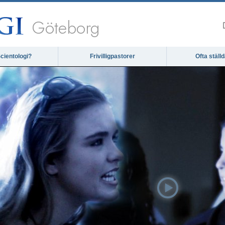
Göteborg
cientologi?
Frivilligpastorer
Ofta ställ