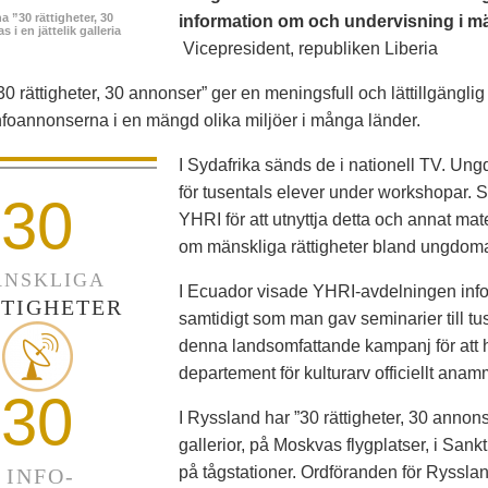
 ”30 rättigheter, 30
information om och undervisning i män
 i en jättelik galleria
Vicepresident, republiken Liberia
30 rättigheter, 30 annonser” ger en meningsfull och lättillgängl
foannonserna i en mängd olika miljöer i många länder.
I Sydafrika sänds de i nationell TV. Ung
för tusentals elever under workshopar
30
YHRI för att utnyttja detta och annat mat
om mänskliga rättigheter bland ungdoma
NSKLIGA
I Ecuador visade YHRI-avdelningen infoan
TIGHETER
samtidigt som man gav seminarier till tus
denna landsomfattande kampanj för att 
departement för kulturarv officiellt a
30
I Ryssland har ”30 rättigheter, 30 annonser
gallerior, på Moskvas flygplatser, i Sank
på tågstationer. Ordföranden för Ryssl
INFO-