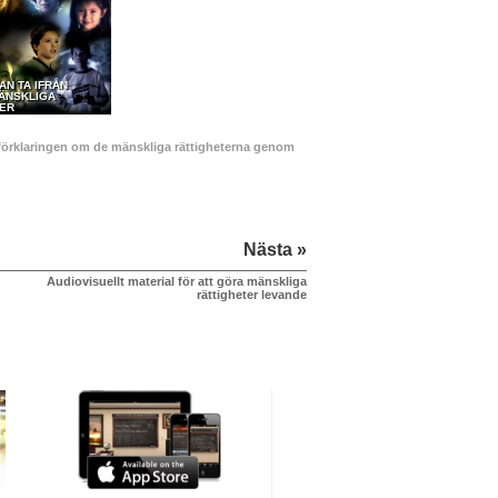
AN TA IFRÅN
MÄNSKLIGA
TER
na förklaringen om de mänskliga rättigheterna genom
Nästa »
Audiovisuellt material för att göra mänskliga
rättigheter levande