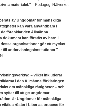
rivna materialet.”
– Pedagog, Nätverket
cerats av Ungdomar för mänskliga
ättigheter kan vara användbara i
m de förenklar den Allmänna
iga dokument kan förstås av barn i
t dessa organisationer gör ett mycket
 till undervisningsinstitutioner.”
–
FN
sningsverktyg – vilket inkluderar
rtiklarna i den Allmänna förklaringen
ialet om mänskliga rättigheter – och
syftar till att ge ungdomar
råden, är Ungdomar för mänskliga
 viktiga röster i Liberias process för