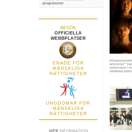
programmet
BESÖK
OFFICIELLA
WEBBPLATSER
Infoannonserna
ENADE FÖR
annonser” har 
MÄNSKLIGA
människor i öv
tänkbara plat
RÄTTIGHETER
UNGDOMAR FÖR
MÄNSKLIGA
RÄTTIGHETER
MER
INFORMATION