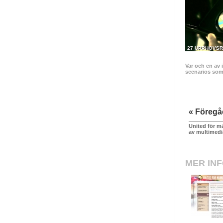
27 UPPHOVSR
Var och en av 
scenarios som t
« Föreg
United för mä
av multimedi
MER IN