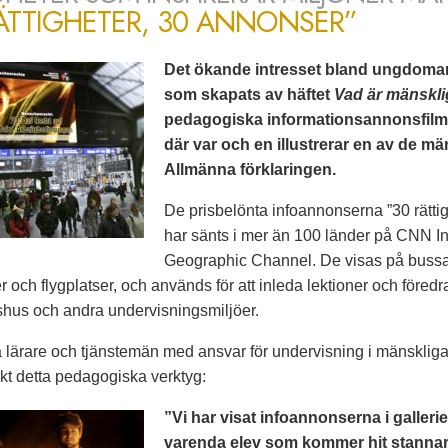
ÄTTIGHETER, 30 ANNONSER”
Det ökande intresset bland ungdomar a
som skapats av häftet
Vad är mänskli
pedagogiska informationsannonsfilme
där var och en illustrerar en av de mä
Allmänna förklaringen.
De prisbelönta infoannonserna ”30 rätti
har sänts i mer än 100 länder på CNN I
Geographic Channel. De visas på bussar, 
r och flygplatser, och används för att inleda lektioner och föredr
etshus och andra undervisningsmiljöer.
 lärare och tjänstemän med ansvar för undervisning i mänskliga 
skt detta pedagogiska verktyg:
”Vi har visat infoannonserna i gallerie
varenda elev som kommer hit stannar 