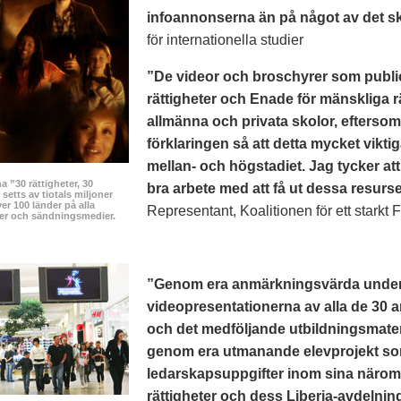
infoannonserna än på något av det sk
för internationella studier
”De videor och broschyrer som publi
rättigheter och Enade för mänskliga r
allmänna och privata skolor, efterso
förklaringen så att detta mycket vikt
mellan- och högstadiet. Jag tycker at
 ”30 rättigheter, 30
bra arbete med att få ut dessa resurser
setts av tiotals miljoner
er 100 länder på alla
Representant, Koalitionen för ett starkt 
ser och sändningsmedier.
”Genom era anmärkningsvärda undervi
videopresentationerna av alla de 30 a
och det medföljande utbildningsmater
genom era utmanande elevprojekt som 
ledarskapsuppgifter inom sina närom
rättigheter och dess Liberia-avdelning