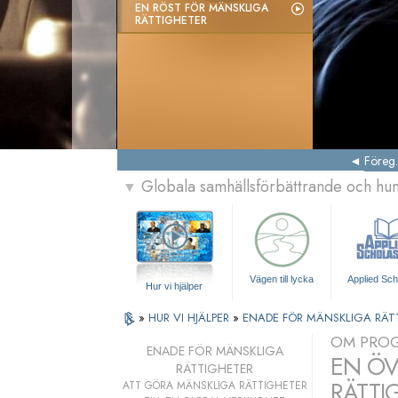
EN RÖST FÖR MÄNSKLIGA
RÄTTIGHETER
Föreg.
Globala samhällsförbättrande och h
▼
Vägen till lycka
Applied Sch
Hur vi hjälper
»
HUR VI HJÄLPER
»
ENADE FÖR MÄNSKLIGA RÄT
OM PRO
ENADE FÖR MÄNSKLIGA
EN ÖV
RÄTTIGHETER
RÄTTI
ATT GÖRA MÄNSKLIGA RÄTTIGHETER