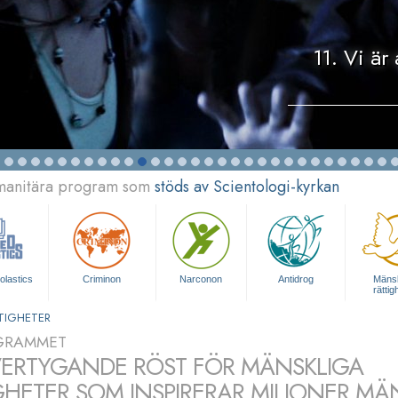
11. Vi är 
umanitära program som
stöds av Scientologi-kyrkan
olastics
Criminon
Narconon
Antidrog
Mänsk
rättig
TIGHETER
GRAMMET
ERTYGANDE RÖST FÖR MÄNSKLIGA
GHETER SOM INSPIRERAR MILJONER MÄ