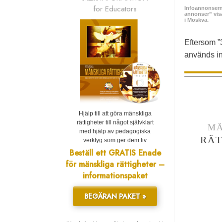
for Educators
Infoannonserna
annonser” visas
i Moskva.
Eftersom ”
används in
Hjälp till att göra mänskliga
rättigheter till något självklart
MÄ
med hjälp av pedagogiska
RÄT
verktyg som ger dem liv
Beställ ett GRATIS Enade
för mänskliga rättigheter –
informationspaket
BEGÄRAN PAKET »