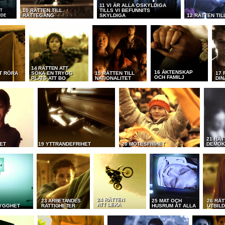
11 VI ÄR ALLA OSKYLDIGA
10 RÄTTEN TILL
TILLS VI BEFUNNITS
ST
RÄTTEGÅNG
SKYLDIGA
12 RÄTTEN TIL
NDE
14 RÄTTEN ATT
16 ÄKTENSKAP
T RÖRA
SÖKA EN TRYGG
15 RÄTTEN TILL
17 
OCH FAMILJ
PLATS ATT BO
NATIONALITET
DIN
21 RÄT
ET
19 YTTRANDEFRIHET
20 MÖTESFRIHET
DEMOK
24 RÄTTEN
23 ARBETANDES
25 MAT OCH
26 RÄT
ATT LEKA
RYGGHET
RÄTTIGHETER
HUSRUM ÅT ALLA
UTBIL