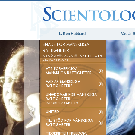
L. Ron Hubbard
Vad är S
ENADE FÖR MÄNSKLIGA
RÄTTIGHETER
ATT GÖRA MÄNSKLIGA RÄTTIGHETER TILL EN
GLOBAL VERKLIGHET
ATT FÖRVERKLIGA
MÄNSKLIGA RÄTTIGHETER
VAD ÄR MÄNSKLIGA
RÄTTIGHETER?
UNGDOMAR FÖR MÄNSKLIGA
RÄTTIGHETER
INFOBUDSKAP I TV
UNITED
TILL STÖD FÖR MÄNSKLIGA
RÄTTIGHETER
TIDSKRIFTEN FREEDOM: