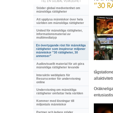
TILL EN GLOBAL VERKLIGHET
”30 R
Stöder global medvetenhet om
mänskliga rättigheter
Att upplysa människor över hela
världen om mänskliga rättigheter
United för mänskliga rättigheter,
informationsmaterial av
multimediatyp
En övertygande röst för mänskliga
rättigheter som inspirerar miljoner
människor ”30 rättigheter, 30
annonser”
Audiovisuellt material för att göra
mänskliga rättigheter levande
tågstatione
Interaktiv webbplats för
allaktivit
Resurscenter för undervisning
online
Oräkneliga
Undervisning om mänskliga
rättigheter omfattar hela världen
entusiasti
Kommer med lösningar till
miljontals människor
Partner och ledare stöder