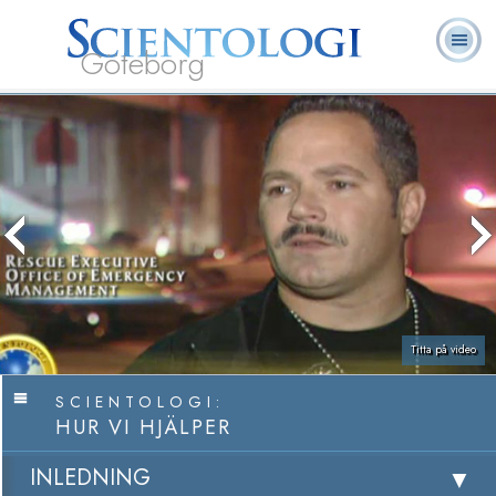
Göteborg
L. Ron
Vad är
Ofta ställda
Frivilligpastorer
Böcker
Hubbard
Scientologi?
frågor
Titta på video
SCIENTOLOGI:
HUR VI HJÄLPER
INLEDNING