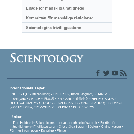
Enade för mänskliga rättigheter
Kommittén för mänskliga rättigheter
Scientologins frivilligpastorer
Internationella sajter
ENGLISH (US/International)
ENGLISH (United Kingdom)
DANSK
עברית
FRANÇAIS
日本語
РУССКИЙ
繁體中文
NEDERLANDS
DEUTSCH
MAGYAR
NORSK
SVENSKA
ESPAÑOL (LATINO)
ESPAÑOL
(CASTELLANO)
ΕΛΛΗΝΙΚA
ITALIANO
PORTUGUÊS
Länkar
L. Ron Hubbard
Scientologins trossatser och religiösa bruk
En röst för
mänskligheten
Frivilligpastorer
Ofta ställda frågor
Böcker
Online-kurser
För mer information
Kontakta
Platser