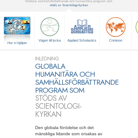
Globala samhällsförbättrande och humanitära program som
stöds av Scientologi-kyrkan
▼
Vägen till lycka
Applied Scholastics
Criminon
Hur vi hjälper
INLEDNING
GLOBALA
HUMANITÄRA OCH
SAMHÄLLSFÖRBÄTTRANDE
PROGRAM SOM
STÖDS AV
SCIENTOLOGI-
KYRKAN
Den globala förödelse och det
mänskliga lidande som orsakas av